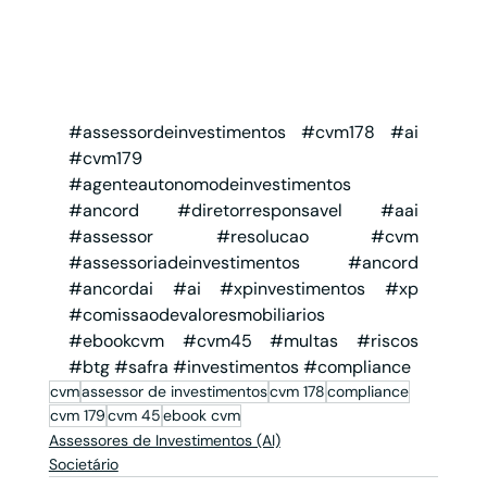
#assessordeinvestimentos
#cvm178
#ai
#cvm179
#agenteautonomodeinvestimentos
#ancord
#diretorresponsavel
#aai
#assessor
#resolucao
#cvm
#assessoriadeinvestimentos
#ancord
#ancordai
#ai
#xpinvestimentos
#xp
#comissaodevaloresmobiliarios
#ebookcvm
#cvm45
#multas
#riscos
#btg
#safra
#investimentos
#compliance
cvm
assessor de investimentos
cvm 178
compliance
cvm 179
cvm 45
ebook cvm
Assessores de Investimentos (AI)
Societário