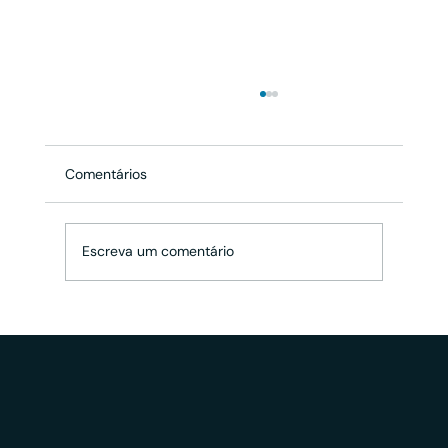
Comentários
Escreva um comentário
A Reforma Silenciosa do Imposto de
Renda: qual o impacto para consultorias
e assessorias de investimento?