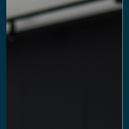
Ronald Souza
14 de fev. de 2025
2 min de leitura
Como fazer com que a minha
assessoria de investimentos se vincule
a uma corretora?
Confira três fatores-chave que podem ajudar uma nova PJ de
assessoria a estabelecer uma vínculo sólido com um
intermediário.