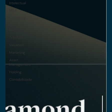
Intelectual
M&A
Contratos
Wealth
Planning
Tributário
Valuation
Marketing
Asset
Management
Holding
Contabilidade