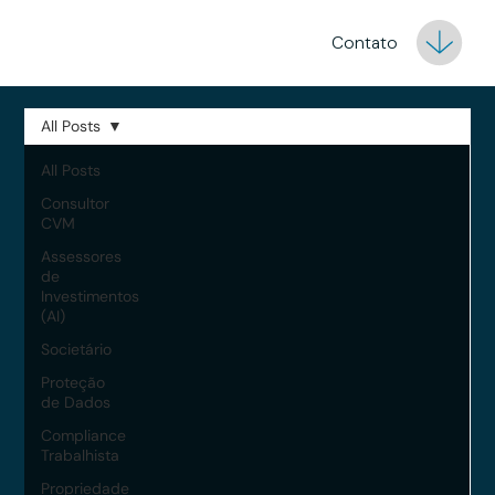
Contato
All Posts
All Posts
Consultor
CVM
Assessores
de
Investimentos
(AI)
Societário
Proteção
de Dados
Compliance
Trabalhista
Propriedade