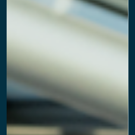
João Pedro Nascimento renuncia à
presidência da CVM antes do fim do
mandato
No dia 19 de julho de 2025, João Pedro Nascimento renunciou
ao cargo de presidente da Comissão de Valores Mobiliários
(CVM), encerrando sua gestão antes do término previsto. A
decisão foi comunicada oficialmente pela Autarquia e,
segundo nota divulgada, ocorreu por motivos pessoais. João
Pedro havia assumido a presidência em julho de 2022, com
mandato de quatro anos.