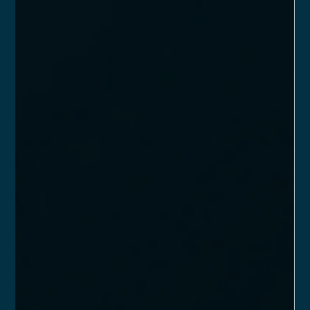
ter tudo em um só CNPJ?
É comum no mercado financeiro brasileiro a formação de
grupos empresariais que integram diferentes serviços
financeiros sob uma única estrutura. Esses grupos têm
buscado otimizar recursos e facilitar a gestão de suas
operações, oferecendo uma gama de serviços para o
investidor. Mas é possível centralizar várias atividades em um
único CNPJ?