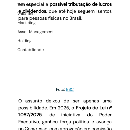
em especial a 
possível tributação de lucros 
Tributário
e dividendos
, que até hoje seguem isentos 
Valuation
para pessoas físicas no Brasil.
Marketing
Asset Management
Holding
Contabilidade
Foto: 
EBC
O assunto deixou de ser apenas uma 
possibilidade. Em 2025, o 
Projeto de Lei nº 
1.087/2025
, de iniciativa do Poder 
Executivo, ganhou força política e avança 
no Congresso, com aprovação em comissão 