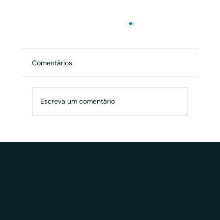
Comentários
Escreva um comentário
Benchimol: “Com o partnership, quem
fica no topo da pirâmide são as pessoas
mais alinhadas e mais competentes para
o momento da empresa”