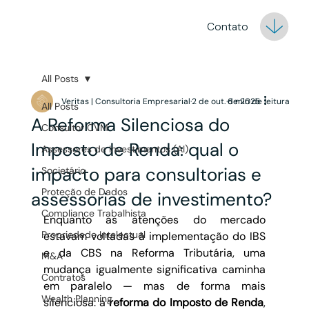
Contato
All Posts
Veritas | Consultoria Empresarial
2 de out. de 2025
6 min de leitura
All Posts
A Reforma Silenciosa do
Consultor CVM
Imposto de Renda: qual o
Assessores de Investimentos (AI)
impacto para consultorias e
Societário
Proteção de Dados
assessorias de investimento?
Compliance Trabalhista
Enquanto as atenções do mercado 
Propriedade Intelectual
estavam voltadas à implementação do IBS 
e da CBS na Reforma Tributária, uma 
M&A
mudança igualmente significativa caminha 
Contratos
em paralelo — mas de forma mais 
Wealth Planning
silenciosa: a 
reforma do Imposto de Renda
, 