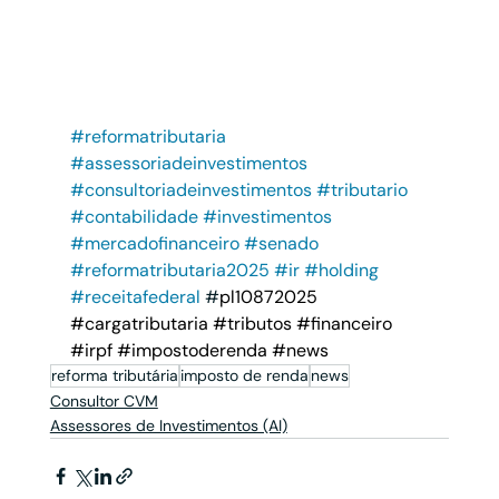
#reformatributaria
#assessoriadeinvestimentos
#consultoriadeinvestimentos
#tributario
#contabilidade
#investimentos
#mercadofinanceiro
#senado
#reformatributaria2025
#ir
#holding
#receitafederal
 #
pl10872025 
#cargatributaria
#tributos
#financeiro
#irpf
#impostoderenda
#news
reforma tributária
imposto de renda
news
Consultor CVM
Assessores de Investimentos (AI)