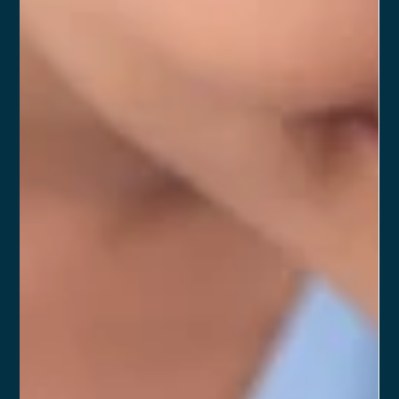
Por que o planejamento patrimonial se
tornou indispensável para investidores
modernos
O patrimônio de uma família vai muito além dos investimentos
financeiros. Envolve imóveis, empresas, participações
societárias, reservas estratégicas, sucessão e diversas
decisões estruturais que impactam diretamente o futuro. Nos
últimos anos, o aumento da complexidade das carteiras e das
necessidades de proteção fez com que o planejamento
patrimonial deixasse de ser um complemento e passasse a
ser uma demanda central para investidores que buscam
segurança e organização.