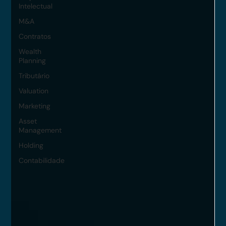
Intelectual
M&A
Contratos
Wealth
Planning
Tributário
Valuation
Marketing
Asset
Management
Holding
Contabilidade