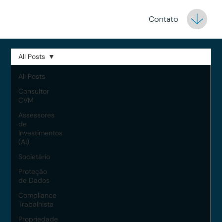
Contato
All Posts
All Posts
Consultor
CVM
Assessores
de
Investimentos
(AI)
Societário
Proteção
de Dados
Compliance
Trabalhista
Propriedade