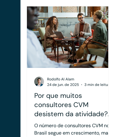
núme
busc
estr
Rodolfo Al Alam
24 de jun. de 2025
3 min de leitura
Por que muitos
consultores CVM
desistem da atividade?
Entenda os principais
O número de consultores CVM no
motivos de
Brasil segue em crescimento, mas