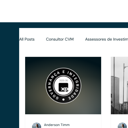
Início
Benefícios
Soluções
Avaliações
Dife
All Posts
Consultor CVM
Assessores de Investim
Contratos
Wealth Planning
Tributário
Anderson Timm