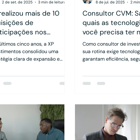
2 de set. de 2025
3 min de leitura
8 de jul. de 2025
2 min
realizou mais de 10
Consultor CVM: S
isições de
quais as tecnolog
ticipações nos
você precisa ter n
imos 5 anos: o que o
da sua operação
últimos cinco anos, a XP
Como consultor de inves
rcado pode entender
stimentos consolidou uma
sua rotina exige tecnolo
sse movimento?
atégia clara de expansão e
garantam eficiência, seg
alecimento de seu canal B2C.
conformidade com as no
meio de aquisições e
CVM. Para manter a qual
icipações minoritárias em
serviços prestados e evit
des escritórios de assessoria e
crucial contar com as f
ltorias financeiras, a
certas.
ituição não apenas amplia sua
, como também fomenta
cios e acelera o crescimento
ro do próprio ecossistema.