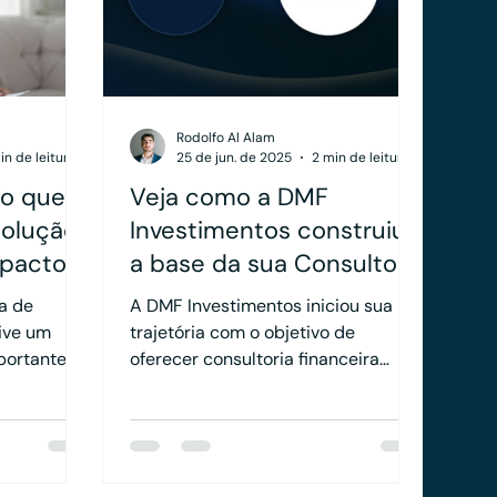
Rodolfo Al Alam
in de leitura
25 de jun. de 2025
2 min de leitura
 o que
Veja como a DMF
olução
Investimentos construiu
mpactou
a base da sua Consultoria
CVM com o suporte da
a de
A DMF Investimentos iniciou sua
Veritas
vive um
trajetória com o objetivo de
ortantes,
oferecer consultoria financeira
sformações
estratégica e personalizada. Para
orma de
garantir uma estrutura alinhada às
 do setor.
melhores práticas do mercado, a
 Resolução
DMF contou com o apoio da Veritas
a aos
em diversos aspectos