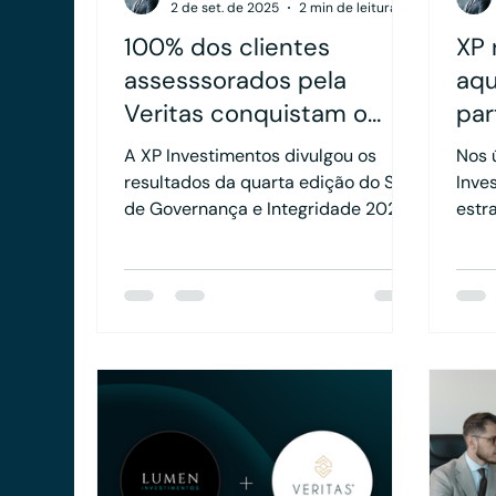
2 de set. de 2025
2 min de leitura
100% dos clientes
XP 
assesssorados pela
aqu
Veritas conquistam o
par
Selo de Governança e
últ
A XP Investimentos divulgou os
Nos 
Integridade XP 2025-
me
resultados da quarta edição do Selo
Inve
2026
de Governança e Integridade 2025-
de
estr
2026, premiação que reconhece os
fort
escritórios de assessoria de
Por 
investimentos que mais se
part
destacam em práticas de
gran
compliance, governança e
consu
integridade em todo o Brasil.
inst
rede
negó
dent