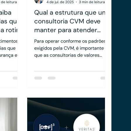
 de leitura
4 de jul. de 2025
3 min de leitura
aiba
Qual a estrutura que uma
ias que
consultoria CVM deve
a rotina
manter para atender
seus clientes?
timentos, a
Para operar conforme os padrões
gias que
exigidos pela CVM, é importante
urança e
que as consultorias de valores
rmas da
mobiliários adotem uma estrutura
idade dos
clara e definida, garantindo a
ar riscos, é
transparência e segurança nas
erramentas
relações com os clientes. Este
artigo apresenta os principais
requisitos necessários para
assegurar a integridade das
operações e oferecer um serviço
eficiente.