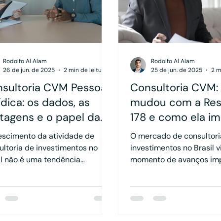
Rodolfo Al Alam
Rodolfo Al Alam
26 de jun. de 2025
2 min de leitura
25 de jun. de 2025
2 m
sultoria CVM Pessoa
Consultoria CVM:
ídica: os dados, as
mudou com a Res
tagens e o papel da
178 e como ela i
rutura societária
o crescimento da
escimento da atividade de
O mercado de consultori
atividade
ultoria de investimentos no
investimentos no Brasil 
il não é uma tendência
momento de avanços imp
usiva dos profissionais Pessoa
em um contexto de tran
a (PF). As consultorias
que vêm redefinindo a f
stradas como Pessoa Jurídica
atuação dos profissionais
 também têm ganhado
Entre essas mudanças, a
aque, tanto pelo aumento no
CVM 178, embora voltad