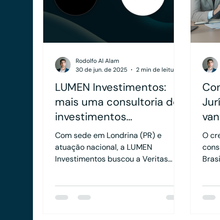
Rodolfo Al Alam
30 de jun. de 2025
2 min de leitura
LUMEN Investimentos:
Con
mais uma consultoria de
Jur
investimentos
van
estruturada com apoio
est
Com sede em Londrina (PR) e
O cr
da Veritas
atuação nacional, a LUMEN
cons
Investimentos buscou a Veritas
Bras
para fortalecer sua estrutura
excl
organizacional e estratégica,
Físic
garantindo uma base firme e
regi
aderência regulatória em um
(PJ)
mercado cada vez mais exigente.
dest