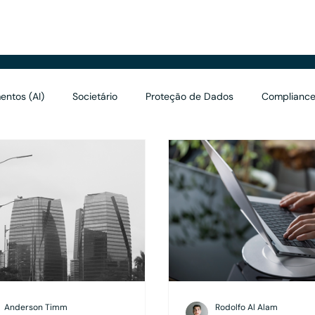
renciais
entos (AI)
Societário
Proteção de Dados
Compliance
Valuation
Marketing
Asset Management
Holding
Anderson Timm
Rodolfo Al Alam