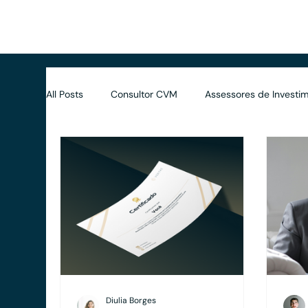
Início
Benefícios
Soluções
Avaliações
Dife
All Posts
Consultor CVM
Assessores de Investim
Contratos
Wealth Planning
Tributário
Diulia Borges