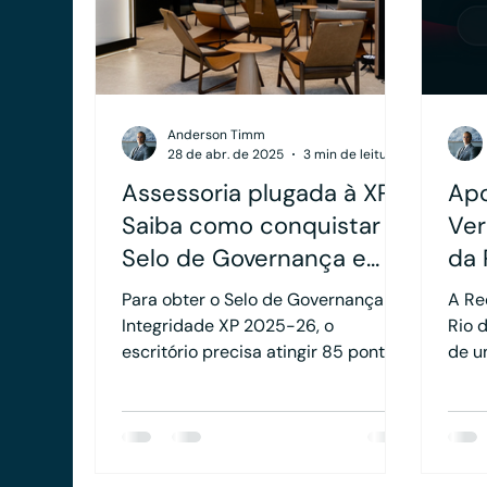
que 
Anderson Timm
28 de abr. de 2025
3 min de leitura
Assessoria plugada à XP?
Apo
Saiba como conquistar o
Ver
Selo de Governança e
da 
Integridade
Para obter o Selo de Governança e
A Re
Integridade XP 2025-26, o
Rio 
escritório precisa atingir 85 pontos
de un
ou mais na somatória dos três
expe
pilares que estruturam a campanha,
ofer
cada um avaliando aspectos
uma 
distintos da operação e cultura da
empresa.