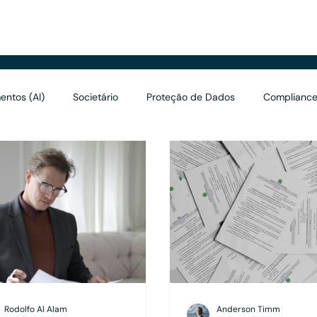
renciais
entos (AI)
Societário
Proteção de Dados
Compliance
Valuation
Marketing
Asset Management
Holding
Rodolfo Al Alam
Anderson Timm