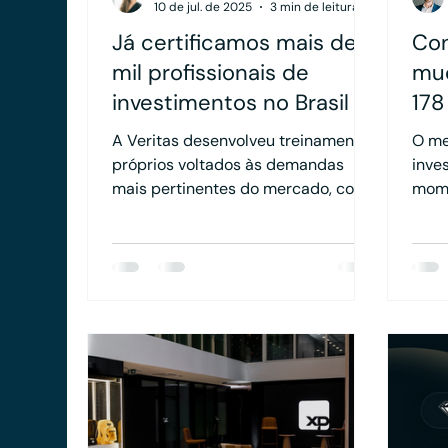
10 de jul. de 2025
3 min de leitura
Já certificamos mais de 5
Con
mil profissionais de
mu
investimentos no Brasil
178
o c
A Veritas desenvolveu treinamentos
O me
ati
próprios voltados às demandas
inve
mais pertinentes do mercado, com
mome
conteúdos objetivos, atualizados e
em u
que podem ser realizados de forma
que 
autônoma.
atua
Entr
CVM 
asse
impa
cons
abor
refl