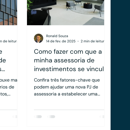
Ronald Souza
n de leitura
14 de fev. de 2025
2 min de leitura
e
Como fazer com que a
de
minha assessoria de
s
investimentos se vincule
a uma corretora?
ouxe maior
Confira três fatores-chave que
e
rios de
podem ajudar uma nova PJ de
sma PJ?
tos,
assessoria a estabelecer uma
vínculo sólido com um
intermediário.