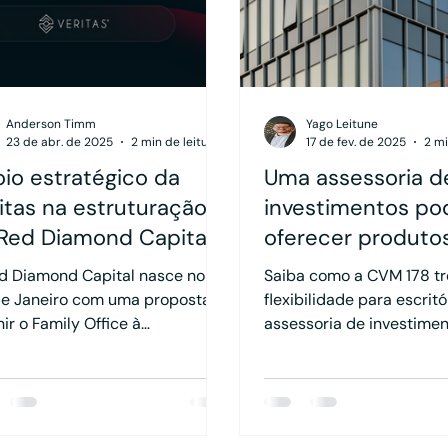
evidenciam sua expansão.
Anderson Timm
Yago Leitune
23 de abr. de 2025
2 min de leitura
17 de fev. de 2025
2 mi
io estratégico da
Uma assessoria d
itas na estruturação
investimentos po
Red Diamond Capital
oferecer produto
financeiros como
d Diamond Capital nasce no
Saiba como a CVM 178 tr
Seguros, Câmbio 
de Janeiro com uma proposta
flexibilidade para escritó
ir o Family Office à
Crédito numa me
assessoria de investimen
riência do Private Banking,
permitindo atividades
ecendo soluções integradas e
complementares.
atuação 360º.