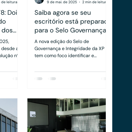
 de leitura
9 de mai. de 2025
2 min de leitura
8: Dois
Saiba agora se seu
do
escritório está preparado
 dos
para o Selo Governança e
Integridade da XP
2025,
A nova edição do Selo de
 desde a
Governança e Integridade da XP
olução nº
tem como foco identificar e
res
reconhecer os escritórios de
stabeleceu
assessoria de investimentos que
io para os
demonstram maturidade em suas
ntos no
estruturas de compliance,
governança e conduta ética.