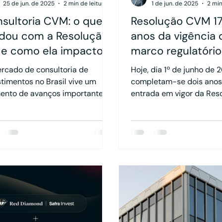
25 de jun. de 2025
2 min de leitura
1 de jun. de 2025
2 min
sultoria CVM: o que
Resolução CVM 17
dou com a Resolução
anos da vigência 
 e como ela impactou
marco regulatório
rescimento da
Assessores de
rcado de consultoria de
Hoje, dia 1º de junho de 
vidade
Investimentos
stimentos no Brasil vive um
completam-se dois anos
nto de avanços importantes,
entrada em vigor da Res
m contexto de transformações
178 da Comissão de Valo
vêm redefinindo a forma de
Mobiliários (CVM), que e
ção dos profissionais do setor.
um novo marco regulatór
e essas mudanças, a Resolução
assessores de investime
178, embora voltada aos
Brasil.
ssores de investimentos, trouxe
ctos também para os
ultores. Neste artigo vamos
dar como essas alterações se
etem no mercado e nos números