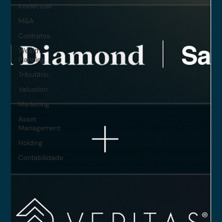
Intelectual
M&A
Contratos
Wealth
Planning
Tributário
Valuation
Marketing
Asset
Management
Holding
Contabilidade