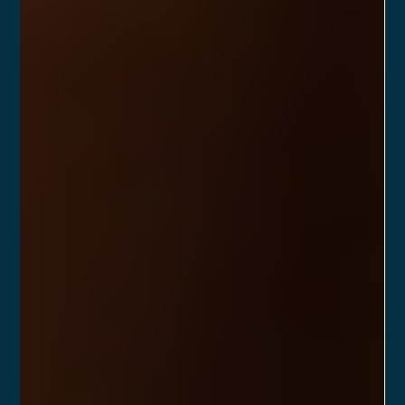
Yago Leitune
11 de fev. de 2025
2 min de leitura
O que faz um Diretor Responsável?
Como nomear?
Entenda o que exatamente faz o diretor responsável e por
que ele é tão importante para o funcionamento de uma
Assessoria de Investimentos.