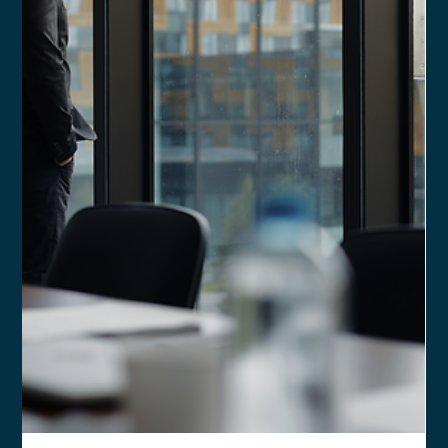
Anderson Timm
5 de fev. de 2025
2 min de leitura
Quais são os requisitos para
credenciar uma PJ de Assessoria de
Investimentos na ANCORD e CVM?
Saiba quais requisitos específicos devem ser atendidos por