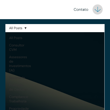
Contato
All Posts
All Posts
Consultor
CVM
Assessores
de
Investimentos
(AI)
Societário
Proteção
de Dados
Compliance
Trabalhista
Propriedade