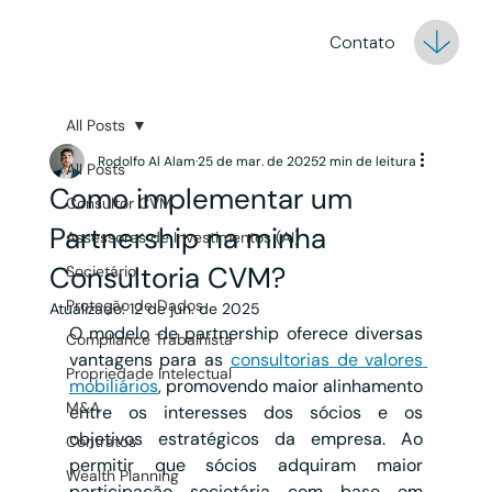
Contato
All Posts
Rodolfo Al Alam
25 de mar. de 2025
2 min de leitura
All Posts
Como implementar um
Consultor CVM
Partnership na minha
Assessores de Investimentos (AI)
Consultoria CVM?
Societário
Proteção de Dados
Atualizado:
12 de jun. de 2025
O modelo de partnership oferece diversas 
Compliance Trabalhista
vantagens para as 
consultorias de valores 
Propriedade Intelectual
mobiliários
, promovendo maior alinhamento 
M&A
entre os interesses dos sócios e os 
objetivos estratégicos da empresa. Ao 
Contratos
permitir que sócios adquiram maior 
Wealth Planning
participação societária com base em 