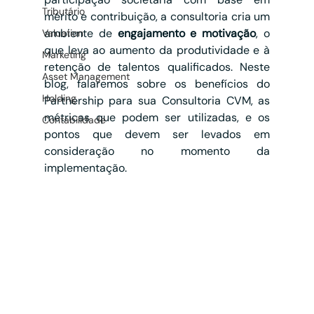
Tributário
mérito e contribuição, a consultoria cria um 
ambiente de 
engajamento e motivação
, o 
Valuation
que leva ao aumento da produtividade e à 
Marketing
retenção de talentos qualificados. Neste 
Asset Management
blog, falaremos sobre os benefícios do 
Holding
Partnership para sua Consultoria CVM, as 
métricas que podem ser utilizadas, e os 
Contabilidade
pontos que devem ser levados em 
consideração no momento da 
implementação.