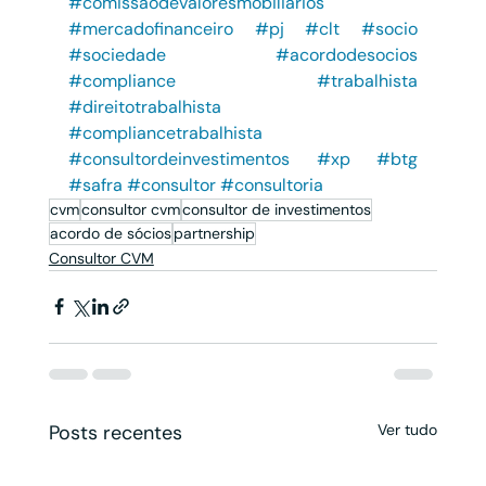
#comissaodevaloresmobiliarios
#mercadofinanceiro
#pj
#clt
#socio
#sociedade
#acordodesocios
#compliance
#trabalhista
#direitotrabalhista
#compliancetrabalhista
#consultordeinvestimentos
#xp
#btg
#safra
#consultor
#consultoria
cvm
consultor cvm
consultor de investimentos
acordo de sócios
partnership
Consultor CVM
Posts recentes
Ver tudo