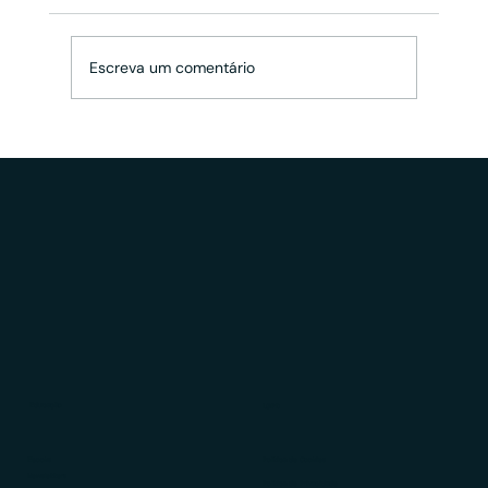
Escreva um comentário
Modelo Fee Fixo nas Consultorias CVM:
Vantagens e diferenciais
Educação
LGPD
Ebooks
Política de Cookies
Newsletters
Política de Privacidade