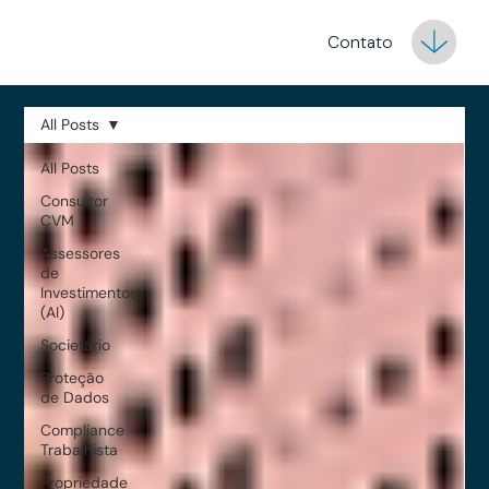
Contato
All Posts
All Posts
Consultor
CVM
Assessores
de
Investimentos
(AI)
Societário
Proteção
de Dados
Compliance
Trabalhista
Propriedade