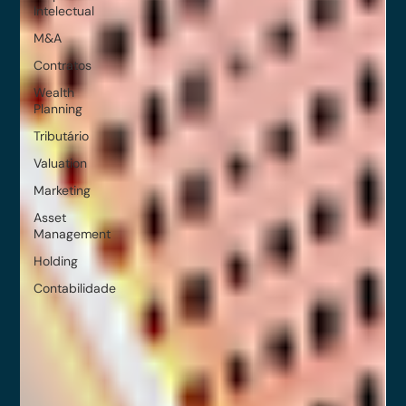
Intelectual
M&A
Contratos
Wealth
Planning
Tributário
Valuation
Marketing
Asset
Management
Holding
Contabilidade