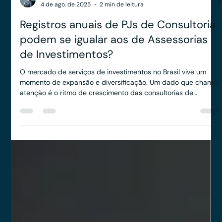
Anderson Timm
4 de ago. de 2025
2 min de leitura
Registros anuais de PJs de Consultoria
podem se igualar aos de Assessorias
de Investimentos?
O mercado de serviços de investimentos no Brasil vive um
momento de expansão e diversificação. Um dado que chama
atenção é o ritmo de crescimento das consultorias de
investimento registradas na CVM. Embora o número de
registros de assessorias ainda seja superior, com 229 novos
pedidos em 2024 contra 126 consultorias, a diferença vem
diminuindo ano após ano.