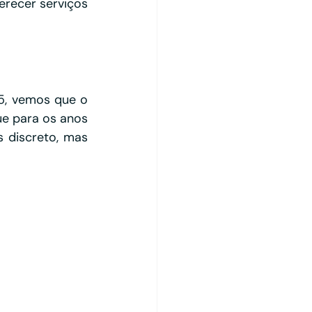
recer serviços 
5, vemos que o 
e para os anos 
discreto, mas 