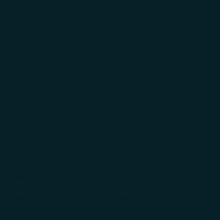
Educação
LGPD
Ebooks
Política de Cookies
Newsletters
Política de Privacidade
News
Portal de Privacidade
Blog
Para Você
Grupo Empresarial
Sobre
Veritas Law
Soluções
Veritas Design
Diferenciais
Veritas Contabilidade
Público
Veritas Financeiro
Avaliações
Veritas Carreiras
Contato
Veritas News