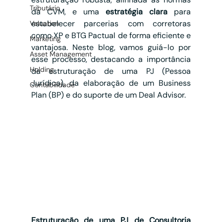
Tributário
da CVM, e uma 
estratégia clara
 para 
estabelecer parcerias com corretoras 
Valuation
como XP e BTG Pactual de forma eficiente e 
Marketing
vantajosa. Neste blog, vamos guiá-lo por 
Asset Management
esse processo, destacando a importância 
Holding
da estruturação de uma PJ (Pessoa 
Jurídica), da elaboração de um Business 
Contabilidade
Plan (BP) e do suporte de um Deal Advisor.
Estruturação de uma PJ de Consultoria 