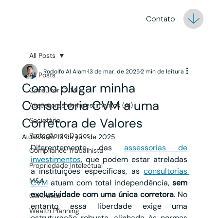
Contato
All Posts
Rodolfo Al Alam
13 de mar. de 2025
2 min de leitura
All Posts
Como plugar minha
Consultor CVM
Consultoria CVM a uma
Assessores de Investimentos (AI)
Corretora de Valores
Societário
Proteção de Dados
Atualizado:
13 de jun. de 2025
Diferentemente das 
assessorias de 
Compliance Trabalhista
investimentos
, que podem estar atreladas 
Propriedade Intelectual
a instituições específicas, as 
consultorias 
M&A
CVM
 atuam com total independência, 
sem 
exclusividade com uma única corretora
. No 
Contratos
entanto, essa liberdade exige uma 
Wealth Planning
estruturação robusta, alinhada às normas 