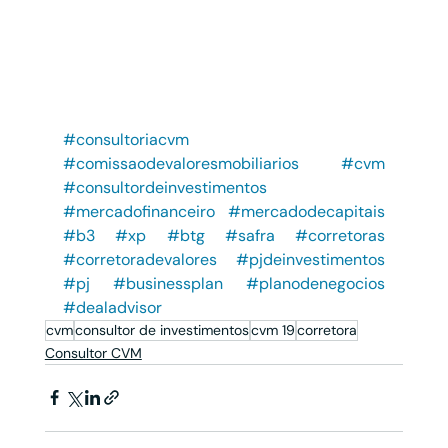
#consultoriacvm
#comissaodevaloresmobiliarios
#cvm
#consultordeinvestimentos
#mercadofinanceiro
#mercadodecapitais
#b3
#xp
#btg
#safra
#corretoras
#corretoradevalores
#pjdeinvestimentos
#pj
#businessplan
#planodenegocios
#dealadvisor
cvm
consultor de investimentos
cvm 19
corretora
Consultor CVM