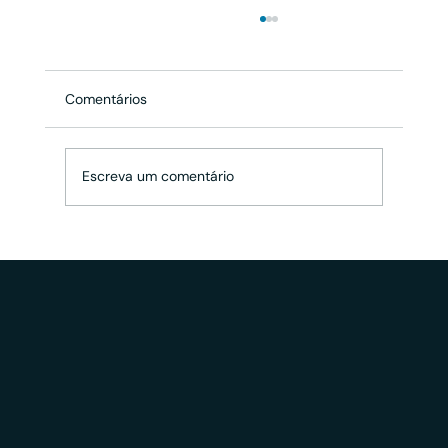
Comentários
Escreva um comentário
Saiba tudo sobre as Novas Certificações
ANBIMA que substituirão a CEA e CPA a
partir de 2026