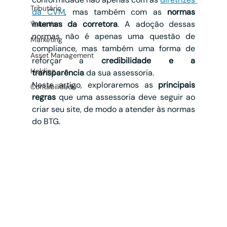
Tributário
da CVM
, mas também com as 
normas 
internas da corretora
. A adoção dessas 
Valuation
normas não é apenas uma questão de 
Marketing
compliance, mas também uma forma de 
Asset Management
reforçar a 
credibilidade e a 
Holding
transparência
 da sua assessoria.
Neste artigo, exploraremos as 
principais 
Contabilidade
regras
 que uma assessoria deve seguir ao 
criar seu site, de modo a atender às normas 
do BTG.