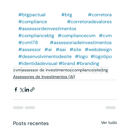
#btgpactual
#btg
#corretora
#compliance
#corretoradevalores
#assessordeinvestimentos
#compliancebtg
#compliancecvm
#cvm
#cvm178
#assessoriadeinvestimentos
#assessor
#ai
#aai
#site
#webdesign
#desenvolvimentodesite
#logo
#logotipo
#identidadevisual
#brand
#branding
cvm
assessor de investimentos
compliance
site
btg
Assessores de Investimentos (AI)
Posts recentes
Ver tudo