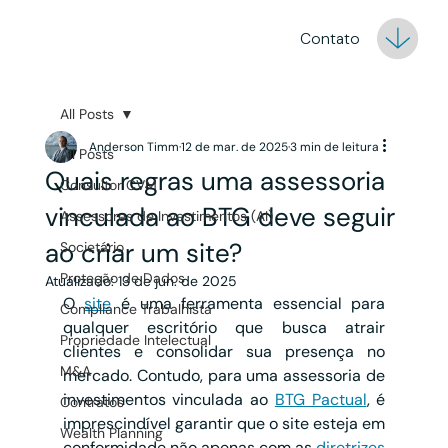
Contato
All Posts
Anderson Timm
12 de mar. de 2025
3 min de leitura
All Posts
Quais regras uma assessoria
Consultor CVM
vinculada ao BTG deve seguir
Assessores de Investimentos (AI)
ao criar um site?
Societário
Proteção de Dados
Atualizado:
13 de jun. de 2025
O 
site
 é uma ferramenta essencial para 
Compliance Trabalhista
qualquer escritório que busca atrair 
Propriedade Intelectual
clientes e consolidar sua presença no 
M&A
mercado. Contudo, para uma assessoria de 
investimentos vinculada ao 
BTG Pactual
, é 
Contratos
imprescindível garantir que o site esteja em 
Wealth Planning
conformidade não apenas com as 
diretrizes 