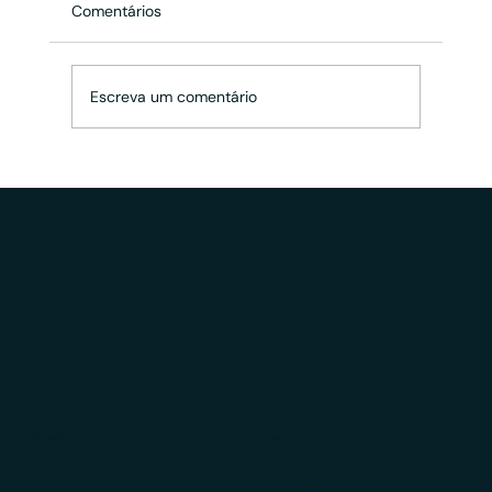
Comentários
Escreva um comentário
Compliance XP: quais cuidados minha
assessoria de investimentos deve ter ao
estruturar materiais de marketing?
Educação
LGPD