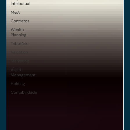
Intelectual
M&A
Contratos
Wealth
Planning
Tributário
Valuation
Marketing
Asset
Management
Holding
Contabilidade