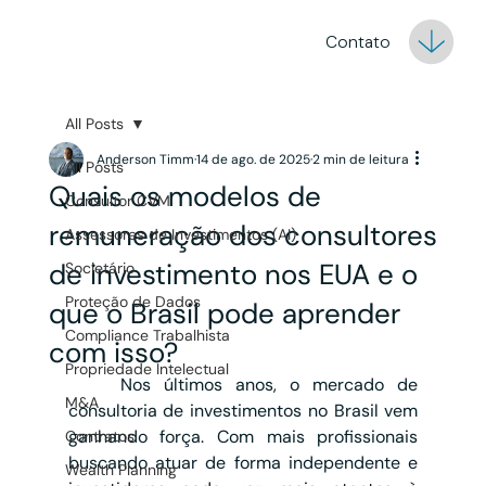
Contato
All Posts
Anderson Timm
14 de ago. de 2025
2 min de leitura
All Posts
Quais os modelos de
Consultor CVM
remuneração dos consultores
Assessores de Investimentos (AI)
de investimento nos EUA e o
Societário
Proteção de Dados
que o Brasil pode aprender
Compliance Trabalhista
com isso?
Propriedade Intelectual
	Nos últimos anos, o mercado de 
M&A
consultoria de investimentos no Brasil vem 
ganhando força. Com mais profissionais 
Contratos
buscando atuar de forma independente e 
Wealth Planning