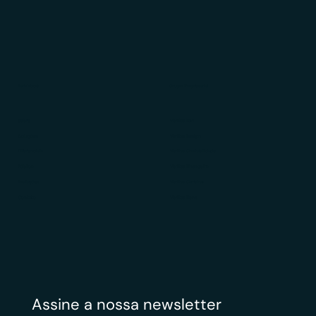
Para Você
Grupo Empresarial
Sobre
Veritas Law
Soluções
Veritas Design
Diferenciais
Veritas Contabilidade
Público
Veritas Financeiro
Avaliações
Veritas Carreiras
Contato
Veritas News
Assine a nossa newsletter