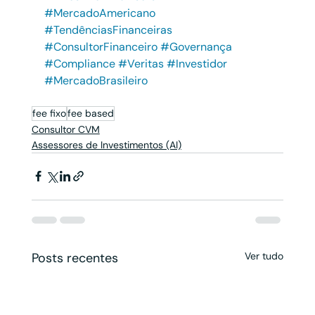
#MercadoAmericano
#TendênciasFinanceiras
#ConsultorFinanceiro
#Governança
#Compliance
#Veritas
#Investidor
#MercadoBrasileiro
fee fixo
fee based
Consultor CVM
Assessores de Investimentos (AI)
Posts recentes
Ver tudo