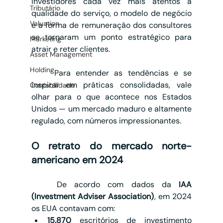
investidores cada vez mais atentos à 
Tributário
qualidade do serviço, o modelo de negócio 
Valuation
e a forma de remuneração dos consultores 
se tornaram um ponto estratégico para 
Marketing
atrair e reter clientes.
Asset Management
Holding
	Para entender as tendências e se 
inspirar em práticas consolidadas, vale 
Contabilidade
olhar para o que acontece nos Estados 
Unidos — um mercado maduro e altamente 
regulado, com números impressionantes.
O retrato do mercado norte-
americano em 2024
	De acordo com dados da 
IAA 
(Investment Adviser Association)
, em 2024 
os EUA contavam com:
15.870
 escritórios de investimento 