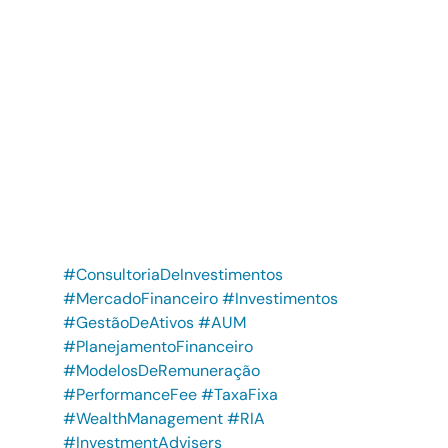
#ConsultoriaDeInvestimentos
#MercadoFinanceiro
#Investimentos
#GestãoDeAtivos
#AUM
#PlanejamentoFinanceiro
#ModelosDeRemuneração
#PerformanceFee
#TaxaFixa
#WealthManagement
#RIA
#InvestmentAdvisers