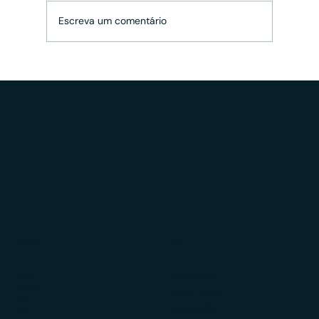
Escreva um comentário
EQI desiste de M&A e deve criar sua
própria área de Wealth Management
Educação
LGPD
Ebooks
Política de Cookies
Newsletters
Política de Privacidade
News
Portal de Privacidade
Blog