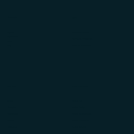
Educação
LGPD
Ebooks
Política de Cookies
Newsletters
Política de Privacidade
News
Portal de Privacidade
Blog
Para Você
Grupo Empresarial
Sobre
Veritas Law
Soluções
Veritas Design
Diferenciais
Veritas Contabilidade
Público
Veritas Financeiro
Avaliações
Veritas Carreiras
Contato
Veritas News