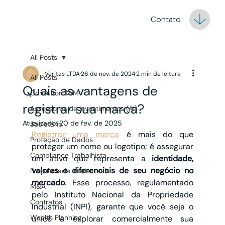
Contato
All Posts
Veritas LTDA
26 de nov. de 2024
2 min de leitura
All Posts
Quais as vantagens de
Consultor CVM
registrar sua marca?
Assessores de Investimentos (AI)
Atualizado:
20 de fev. de 2025
Societário
Registrar uma marca
é mais do que 
Proteção de Dados
proteger um nome ou logotipo; é assegurar 
Compliance Trabalhista
um ativo que representa a 
identidade, 
valores e diferenciais de seu negócio no 
Propriedade Intelectual
mercado
. Esse processo, regulamentado 
M&A
pelo Instituto Nacional da Propriedade 
Contratos
Industrial (INPI), garante que você seja o 
Wealth Planning
único a explorar comercialmente sua 