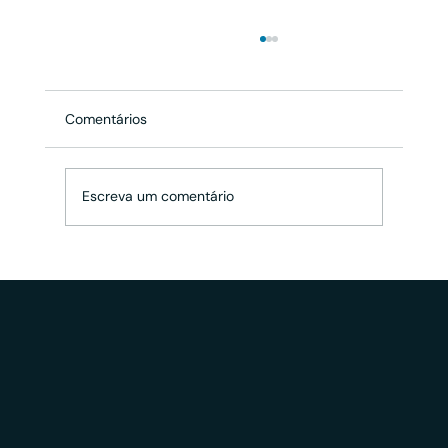
Comentários
Escreva um comentário
Você sabe a importância de ter a sua
Marca Registrada ® ?