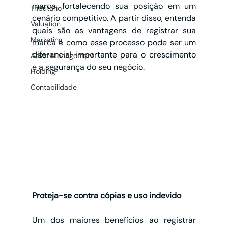
marca, fortalecendo sua posição em um 
Tributário
cenário competitivo. A partir disso, entenda 
Valuation
quais são as vantagens de registrar sua 
Marketing
marca e como esse processo pode ser um 
diferencial importante para o crescimento 
Asset Management
e a segurança do seu negócio.
Holding
Contabilidade
Proteja-se contra cópias e uso indevido
Um dos maiores benefícios ao registrar 