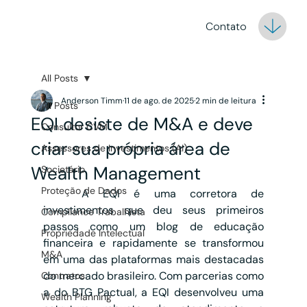
Contato
All Posts
Anderson Timm
11 de ago. de 2025
2 min de leitura
All Posts
EQI desiste de M&A e deve
Consultor CVM
criar sua própria área de
Assessores de Investimentos (AI)
Wealth Management
Societário
Proteção de Dados
	A EQI é uma corretora de 
investimentos que deu seus primeiros 
Compliance Trabalhista
passos como um blog de educação 
Propriedade Intelectual
financeira e rapidamente se transformou 
M&A
em uma das plataformas mais destacadas 
do mercado brasileiro. Com parcerias como 
Contratos
a do BTG Pactual, a EQI desenvolveu uma 
Wealth Planning