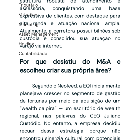
estrutura robusta de atendimento e 
Tributário
assessoria, conquistando uma base 
Valuation
expressiva de clientes, com destaque para 
alta renda e atuação nacional ampla. 
Marketing
Atualmente, a corretora possui bilhões sob 
Asset Management
custódia e consolidou sua atuação no 
Holding
varejo via internet. 
Contabilidade
Por que desistiu do M&A e 
escolheu criar sua própria área?
	Segundo o Neofeed, a EQI inicialmente 
planejava crescer no segmento de gestão 
de fortunas por meio da aquisição de um 
“wealth caipira” — um escritório de wealth 
regional, nas palavras do CEO Juliano 
Custódio. No entanto, a empresa decidiu 
recuar dessa estratégia porque não 
encontrou sinergia cultural com potenciais 