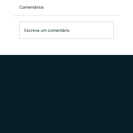
Comentários
Escreva um comentário
XP vai ampliar oferta de consultoria de
investimentos para investidores com
mais de 1 milhão em aplicações
financeiras
Educação
LGPD