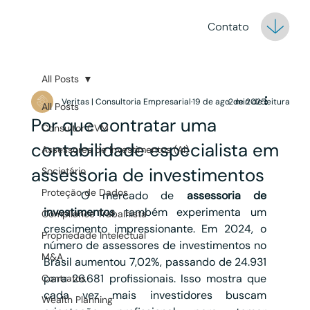
Contato
All Posts
Veritas | Consultoria Empresarial
19 de ago. de 2025
2 min de leitura
All Posts
Por que contratar uma
Consultor CVM
contabilidade especialista em
Assessores de Investimentos (AI)
assessoria de investimentos
Societário
Proteção de Dados
	O mercado de 
assessoria de 
investimentos
 também experimenta um 
Compliance Trabalhista
crescimento impressionante. Em 2024, o 
Propriedade Intelectual
número de assessores de investimentos no 
M&A
Brasil aumentou 7,02%, passando de 24.931 
para 26.681 profissionais. Isso mostra que 
Contratos
cada vez mais investidores buscam 
Wealth Planning