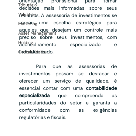
orientação profissional para tomar 
Tributário
decisões mais informadas sobre seus 
Valuation
recursos. A assessoria de investimentos se 
tornou uma escolha estratégica para 
Marketing
aqueles que desejam um controle mais 
Asset Management
preciso sobre seus investimentos, com 
Holding
aconselhamento especializado e 
individualizado.
Contabilidade
	Para que as assessorias de 
investimentos possam se destacar e 
oferecer um serviço de qualidade, é 
essencial contar com uma 
contabilidade 
especializada
 que compreenda as 
particularidades do setor e garanta a 
conformidade com as exigências 
regulatórias e fiscais.