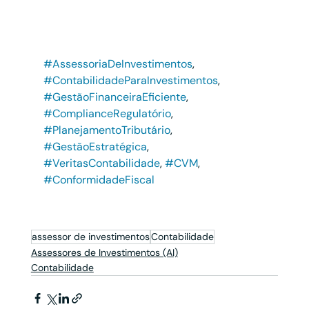
#AssessoriaDeInvestimentos
, 
#ContabilidadeParaInvestimentos
, 
#GestãoFinanceiraEficiente
, 
#ComplianceRegulatório
, 
#PlanejamentoTributário
, 
#GestãoEstratégica
, 
#VeritasContabilidade
, 
#CVM
, 
#ConformidadeFiscal
assessor de investimentos
Contabilidade
Assessores de Investimentos (AI)
Contabilidade