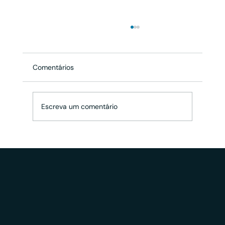
Comentários
Escreva um comentário
Quais os modelos de remuneração dos
consultores de investimento nos EUA e o
que o Brasil pode aprender com isso?