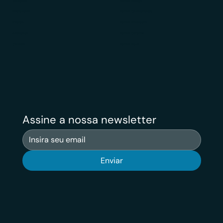
Soluções
Veritas Design
Diferenciais
Veritas Contabilidade
Público
Veritas Financeiro
Avaliações
Veritas Carreiras
Contato
Veritas News
Assine a nossa newsletter
Enviar