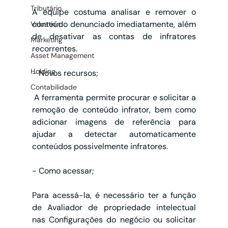
Tributário
A equipe costuma analisar e remover o 
conteúdo denunciado imediatamente, além 
Valuation
de desativar as contas de infratores 
Marketing
recorrentes.
Asset Management
Holding
- Novos recursos;
Contabilidade
 A ferramenta permite procurar e solicitar a 
remoção de conteúdo infrator, bem como 
adicionar imagens de referência para 
ajudar a detectar automaticamente 
conteúdos possivelmente infratores. 
- Como acessar;
Para acessá-la, é necessário ter a função 
de Avaliador de propriedade intelectual 
nas Configurações do negócio ou solicitar 