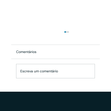
Comentários
Escreva um comentário
Quais os principais erros no registro de
marca e como podem afetar o
marketing da sua empresa?