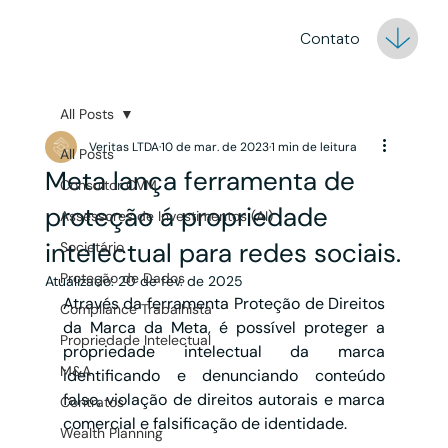
Contato
All Posts
Veritas LTDA
10 de mar. de 2023
1 min de leitura
All Posts
Meta lança ferramenta de
Consultor CVM
proteção á propriedade
Assessores de Investimentos (AI)
intelectual para redes sociais.
Societário
Proteção de Dados
Atualizado:
20 de fev. de 2025
Através da ferramenta Proteção de Direitos 
Compliance Trabalhista
da Marca da Meta, é possível proteger a 
Propriedade Intelectual
propriedade intelectual da marca 
M&A
identificando e denunciando conteúdo 
falso, violação de direitos autorais e marca 
Contratos
comercial e falsificação de identidade. 
Wealth Planning