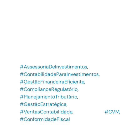
#AssessoriaDeInvestimentos
, 
#ContabilidadeParaInvestimentos
, 
#GestãoFinanceiraEficiente
, 
#ComplianceRegulatório
, 
#PlanejamentoTributário
, 
#GestãoEstratégica
, 
#VeritasContabilidade
, 
#CVM
, 
#ConformidadeFiscal