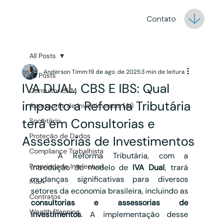
Contato
All Posts
Anderson Timm
19 de ago. de 2025
3 min de leitura
All Posts
IVA DUAL, CBS E IBS: Qual
Consultor CVM
impacto a Reforma Tributária
Assessores de Investimentos (AI)
terá em Consultorias e
Societário
Proteção de Dados
Assessorias de Investimentos
Compliance Trabalhista
	A Reforma Tributária, com a 
Propriedade Intelectual
introdução do modelo de 
IVA Dual
, trará 
mudanças significativas para diversos 
M&A
setores da economia brasileira, incluindo as 
Contratos
consultorias e assessorias de 
Wealth Planning
investimentos
. A implementação desse 