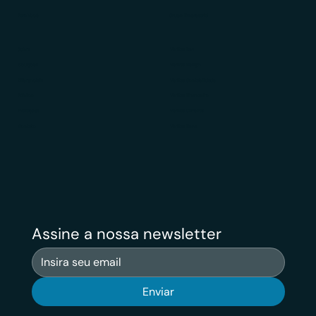
Para Você
Grupo Empresarial
Sobre
Veritas Law
Soluções
Veritas Design
Diferenciais
Veritas Contabilidade
Público
Veritas Financeiro
Avaliações
Veritas Carreiras
Contato
Veritas News
Assine a nossa newsletter
Enviar