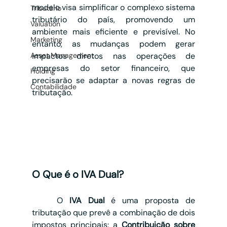
modelo visa simplificar o complexo sistema 
Tributário
tributário do país, promovendo um 
Valuation
ambiente mais eficiente e previsível. No 
Marketing
entanto, as mudanças podem gerar 
Asset Management
impactos diretos nas operações de 
empresas do setor financeiro, que 
Holding
precisarão se adaptar a novas regras de 
Contabilidade
tributação.
O Que é o IVA Dual?
	O 
IVA Dual
 é uma proposta de 
tributação que prevê a combinação de dois 
impostos principais: a 
Contribuição sobre 