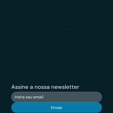
Para Você
Grupo Empresarial
Sobre
Veritas Law
Soluções
Veritas Design
Diferenciais
Veritas Contabilidade
Público
Veritas Financeiro
Avaliações
Veritas Carreiras
Contato
Veritas News
Assine a nossa newsletter
Enviar