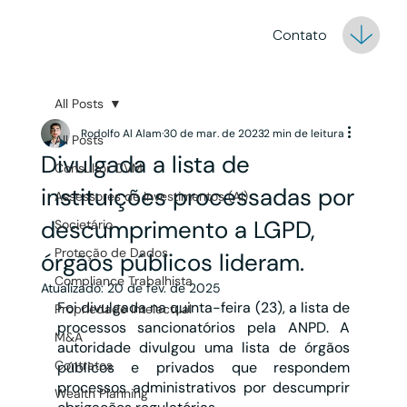
Contato
All Posts
Rodolfo Al Alam
30 de mar. de 2023
2 min de leitura
All Posts
Divulgada a lista de
Consultor CVM
instituições processadas por
Assessores de Investimentos (AI)
descumprimento a LGPD,
Societário
Proteção de Dados
órgãos públicos lideram.
Compliance Trabalhista
Atualizado:
20 de fev. de 2025
Foi divulgada na quinta-feira (23), a lista de 
Propriedade Intelectual
processos sancionatórios pela ANPD. A 
M&A
autoridade divulgou uma lista de órgãos 
Contratos
públicos e privados que respondem 
processos administrativos por descumprir 
Wealth Planning