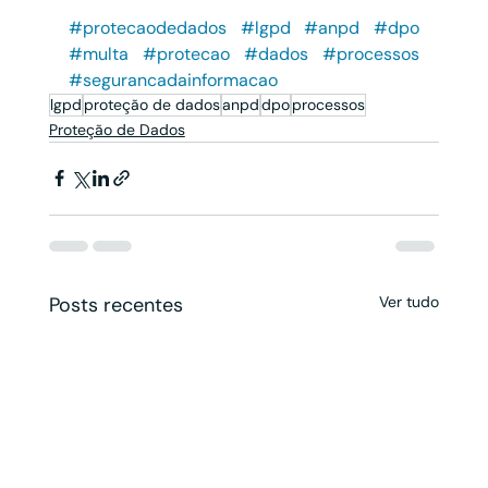
#protecaodedados
#lgpd
#anpd
#dpo
#multa
#protecao
#dados
#processos
#segurancadainformacao
lgpd
proteção de dados
anpd
dpo
processos
Proteção de Dados
Posts recentes
Ver tudo