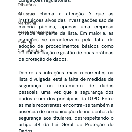
obrigações regulatórias.
Tributário
O que chama a atenção é que as 
Valuation
instituições alvos das investigações são de 
Marketing
maioria pública, apenas uma empresa 
Asset Management
privada faz parte da lista. Em maioria, as 
infrações se caracterizam pela falta de 
Holding
adoção de procedimentos básicos como 
Contabilidade
de comunicação e gestão de boas práticas 
de proteção de dados.
Dentre as infrações mais recorrentes na 
lista divulgada, está a falta de medidas de 
segurança no tratamento de dados 
pessoais, uma vez que a segurança dos 
dados é um dos princípios da LGPD. Entre 
as mais recorrentes encontra-se também a 
ausência de comunicação de incidentes de 
segurança aos titulares, desrespeitando o 
artigo 48 da Lei Geral de Proteção de 
Dados. 