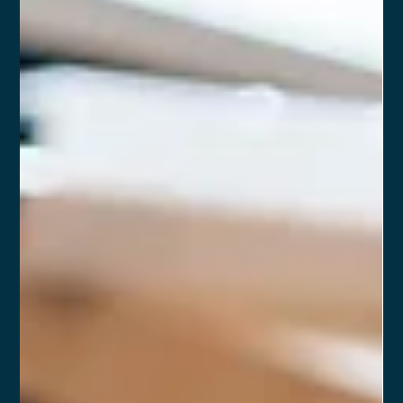
Anderson Timm
12 de mar. de 2024
1 min de leitura
Entenda tudo sobre Venture Capital e
suas formas principais
Quando se trata de investir em empresas, a maioria pensa
automaticamente no mercado de ações, mas há uma
alternativa: o venture capital.