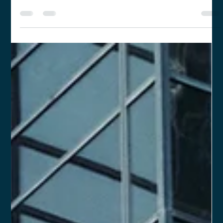
12 de set. de 2024
3 min de leitura
Prestes a contratar? Saiba o que levar
em conta para gerar eficiência na
contratação e evitar o passivo
trabalhista
Escolher o modelo de contratação adequado é fundamental
para evitar passivos trabalhistas, otimizar custos e melhorar a
gestão de pessoas.