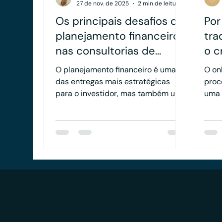
27 de nov. de 2025
2 min de leitura
Os principais desafios do
Por
planejamento financeiro
tra
nas consultorias de
o c
investimentos
con
O planejamento financeiro é uma
O on
inv
das entregas mais estratégicas
proc
para o investidor, mas também uma
uma 
das tarefas mais complexas dentro
nele
de uma consultoria de
regu
investimentos. Organizar
rele
informações, estruturar análises e
rela
transformar dados em
info
recomendações práticas exige
plan
precisão, metodologia e processos
patr
internos muito bem estruturados.
cons
Quando essa base não existe, o
manu
resultado é um planejamento frágil,
lenta