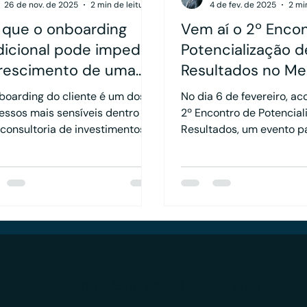
26 de nov. de 2025
2 min de leitura
4 de fev. de 2025
2 mi
 que o onboarding
Vem aí o 2º Enco
dicional pode impedir
Potencialização d
rescimento de uma
Resultados no M
sultoria de
Financeiro!
boarding do cliente é um dos
No dia 6 de fevereiro, ac
estimentos
essos mais sensíveis dentro de
2º Encontro de Potencial
consultoria de investimentos. É
Resultados, um evento p
 que se concentram requisitos
profissionais do mercado
latórios, coleta de dados
vantes, formalização do
cionamento e organização das
rmações que darão origem ao
ejamento financeiro e
imonial. Apesar disso, muitas
ultorias ainda utilizam métodos
ais que tornam essa etapa
Grupo Empresarial
Para Você
, operacional e vulnerável a