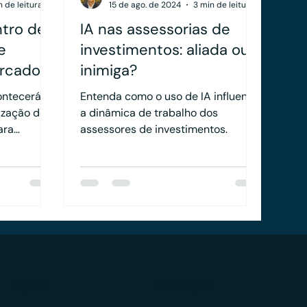
n de leitura
15 de ago. de 2024
3 min de leitura
ntro de
IA nas assessorias de
e
investimentos: aliada ou
ercado
inimiga?
ontecerá o
Entenda como o uso de IA influencia
ização de
a dinâmica de trabalho dos
ara
assessores de investimentos.
 financeiro.
Educação
LGPD