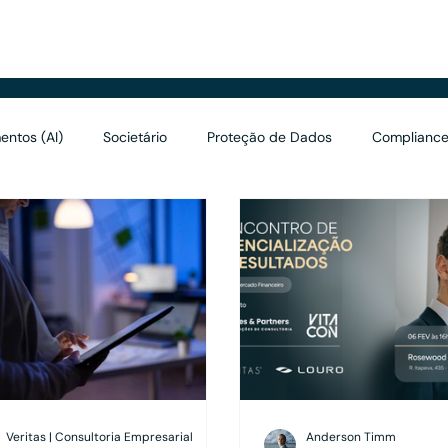
renciais
entos (AI)
Societário
Proteção de Dados
Compliance
Valuation
Marketing
Asset Management
Holding
Veritas | Consultoria Empresarial
Anderson Timm