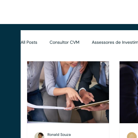
Início
Benefícios
Soluções
Avaliações
Dife
All Posts
Consultor CVM
Assessores de Investim
Contratos
Wealth Planning
Tributário
Ronald Souza