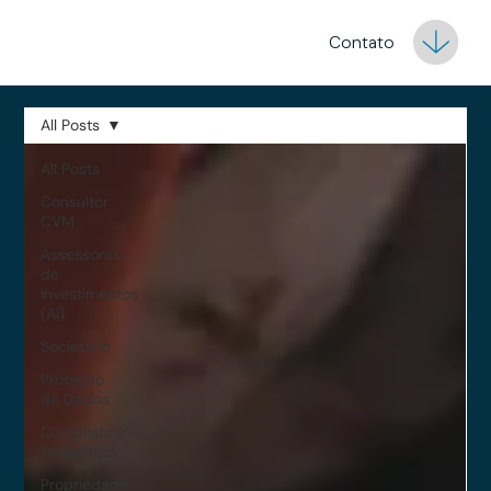
Contato
All Posts
All Posts
Consultor
CVM
Assessores
de
Investimentos
(AI)
Societário
Proteção
de Dados
Compliance
Trabalhista
Propriedade