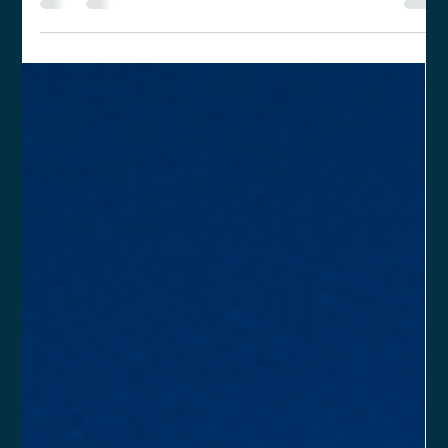
LUMEN Investimentos: mais uma
consultoria de investimentos
estruturada com apoio da Veritas
Com sede em Londrina (PR) e atuação nacional, a LUMEN
Investimentos buscou a Veritas para fortalecer sua estrutura
organizacional e estratégica, garantindo uma base firme e
aderência regulatória em um mercado cada vez mais
exigente.