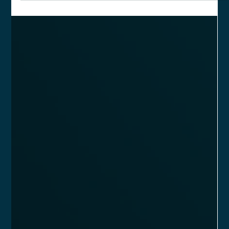
que desejam atuar legalmente no mercado financeiro. Esse
processo envolve a apresentação de documentos como
contrato social, formulário de referência, comprovante de
pagamento de taxa e a indicação de diretores responsáveis.
Além disso, é necessário manter uma equipe qualificada, com
pelo menos 80% dos profissionais certificados ou autorizados
pela CVM, e possuir recursos tecnológicos adequados para
garantir a integridad