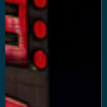
Intelectual
M&A
Contratos
Wealth
Planning
Tributário
Valuation
Marketing
Asset
Management
Holding
Contabilidade