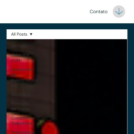
Contato
All Posts
All Posts
Consultor
CVM
Assessores
de
Investimentos
(AI)
Societário
Proteção
de Dados
Compliance
Trabalhista
Propriedade