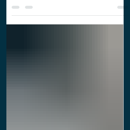
estratégico para sua Consultoria CVM?
Oferecer um ecossistema abrangente de soluções
financeiras, incluindo seguros, crédito e câmbio, pode ser um
diferencial estratégico.