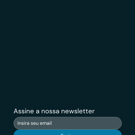
Portal de Privacidade
Blog
Para Você
Grupo Empresarial
Sobre
Veritas Law
Soluções
Veritas Design
Diferenciais
Veritas Contabilidade
Público
Veritas Financeiro
Avaliações
Veritas Carreiras
Contato
Veritas News