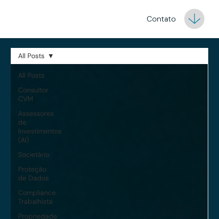
Contato
All Posts
All Posts
Consultor
CVM
Assessores
de
Investimentos
(AI)
Societário
Proteção
de Dados
Compliance
Trabalhista
Propriedade