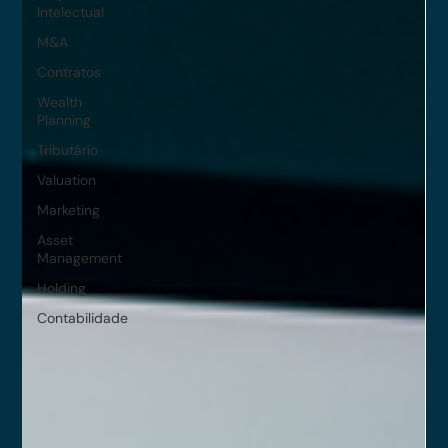
Intelectual
M&A
Contratos
Wealth
Planning
Tributário
Valuation
Marketing
Asset
Management
Holding
Contabilidade