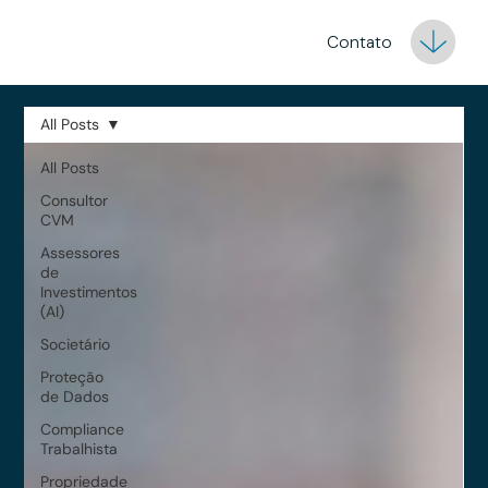
Contato
All Posts
All Posts
Consultor
CVM
Assessores
de
Investimentos
(AI)
Societário
Proteção
de Dados
Compliance
Trabalhista
Propriedade