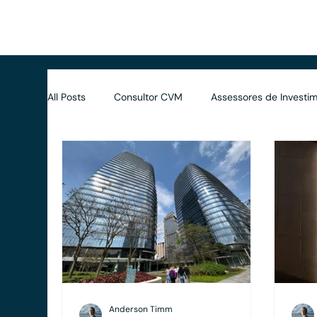
Início
Benefícios
Soluções
Avaliações
Dife
All Posts
Consultor CVM
Assessores de Investim
Contratos
Wealth Planning
Tributário
Anderson Timm