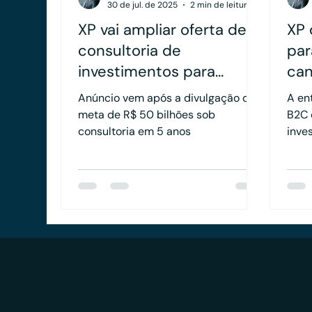
30 de jul. de 2025
2 min de leitura
XP vai ampliar oferta de
XP 
consultoria de
par
investimentos para
can
investidores com mais de
de 
Anúncio vem após a divulgação de
A en
1 milhão em aplicações
sig
meta de R$ 50 bilhões sob
B2C 
financeiras
consultoria em 5 anos
con
inve
água
in
reco
cres
inst
como
cres