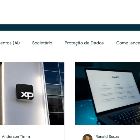
renciais
entos (AI)
Societário
Proteção de Dados
Compliance
Valuation
Marketing
Asset Management
Holding
Anderson Timm
Ronald Souza