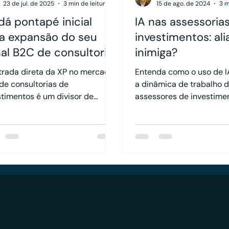
23 de jul. de 2025
3 min de leitura
15 de ago. de 2024
3 m
dá pontapé inicial
IA nas assessoria
a expansão do seu
investimentos: al
al B2C de consultoria
inimiga?
investimentos: o que
trada direta da XP no mercado
Entenda como o uso de IA
nifica para os
de consultorias de
a dinâmica de trabalho 
sultores
stimentos é um divisor de
assessores de investime
s. A empresa não está apenas
dependentes?
nhecendo a demanda
cente por consultoria, ela está
itucionalizando esse modelo
 parte de sua estratégia de
cimento.
Grupo Empresarial
Para Você