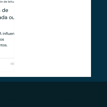
in de leitura
s de
iada ou
 influencia
dos
ntos.
Educação
LGPD