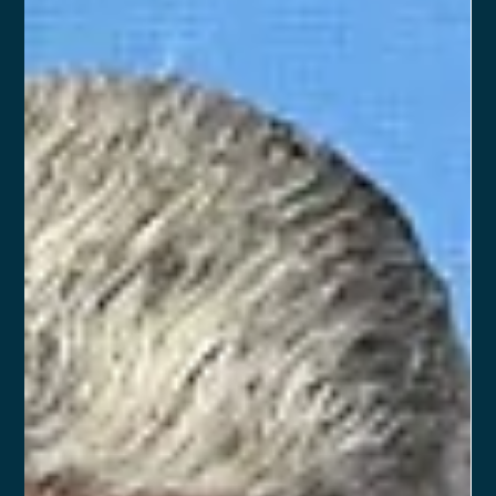
A Reforma Tributária no Brasil traz mudanças significativas,
com a introdução do modelo de IVA Dual, que substituirá
diversos impostos e simplificará a tributação sobre bens e
serviços. Para consultorias de investimentos e assessorias
financeiras, essas mudanças representam uma oportunidade
de otimizar a carga tributária e melhorar a competitividade no
mercado. Porém, as novas regras também exigem
planejamento tributário eficiente para garantir que as
empresas possam se adapt