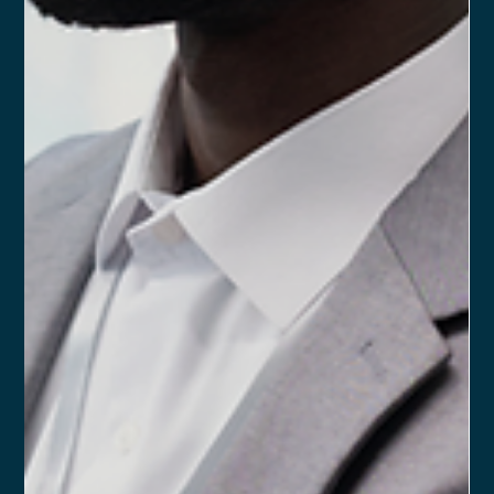
Ronald Souza
13 de mai. de 2025
3 min de leitura
Quais são os mecanismos
indispensáveis em um Acordo de
Sócios?
No mercado financeiro, o modelo societário é amplamente
adotado pelas consultorias assessorias e demais escritórios
de investimentos. Nesse contexto, o Acordo de Sócios se
destaca como instrumento fundamental para garantir a
clareza nas relações entre sócios, minimizar riscos de
conflitos e fortalecer a governança interna.