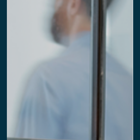
Aplicações do Acordo de Sócios no
Mercado Financeiro
O Acordo de Sócios é um instrumento central para empresas
do mercado financeiro que utilizam o modelo societário como
base de sua estrutura. Diferente do contrato social, que
formaliza a existência da empresa perante terceiros, o AC é
um documento privado, voltado para regular as relações
internas entre os sócios, detalhando direitos, deveres,
mecanismos de governança e procedimentos para situações
críticas, como entrada e saída de sócios, sucessão e
resolução de conflitos.