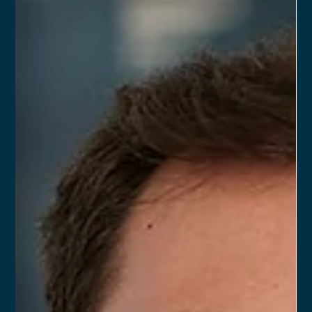
destaque como uma estratégia eficiente para reter talentos.
Ao transformar colaboradores estratégicos em sócios, o
escritório reconhece diretamente o valor de quem contribui
para crescimento, captação de clientes e geração de receita.
Não à toa, Guilherme Benchimol, resume a importância desse
modelo ao afirmar: “Com o partnership, quem fica no topo da
pirâmide são as pessoas mais alinhadas e mais competentes
para o momento