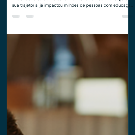
Veritas | Consultoria Empresarial
22 de set. de 2025
3 min de leitura
Thiago Nigro: “O erro mais caro da
minha carreira foi não ter feito um
bom acordo de acionistas.”
Tiago Nigro, conhecido como o Primo Rico, é um dos maiores
influenciadores do mercado financeiro no Brasil. Ao longo de
sua trajetória, já impactou milhões de pessoas com educação