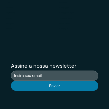
Sobre
Veritas Law
Soluções
Veritas Design
Diferenciais
Veritas Contabilidade
Público
Veritas Financeiro
Avaliações
Veritas Carreiras
Contato
Veritas News
Assine a nossa newsletter
Enviar