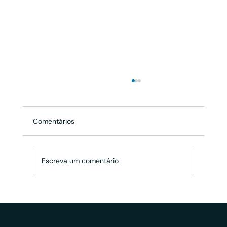
Comentários
Escreva um comentário
Quais os principais erros no registro de
marca e como podem afetar o
marketing da sua empresa?