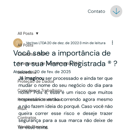
Contato
All Posts
Veritas LTDA
20 de dez. de 2022
3 min de leitura
All Posts
Você sabe a importância de
Consultor CVM
ter a sua Marca Registrada ® ?
Assessores de Investimentos (AI)
Atualizado:
20 de fev. de 2025
Societário
Já imaginou
 ser processado e ainda ter que 
Proteção de Dados
mudar o nome do seu negócio do dia para 
Compliance Trabalhista
noite? Pois é, esse é um risco que muitos 
empresários estão correndo agora mesmo 
Propriedade Intelectual
e não fazem ideia do porquê. Caso você não 
M&A
queira correr esse risco e deseje trazer 
Contratos
segurança para a sua marca não deixe de 
Wealth Planning
ler esse texto.