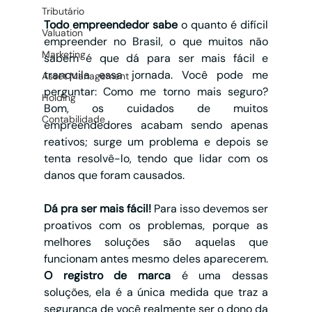
Tributário
Todo empreendedor sabe 
o quanto é difícil 
Valuation
empreender no Brasil, o que muitos não 
Marketing
sabem é que dá para ser mais fácil e 
tranquila essa jornada. Você pode me 
Asset Management
perguntar: Como me torno mais seguro? 
Holding
Bom, os cuidados de muitos 
Contabilidade
empreendedores acabam sendo apenas 
reativos; surge um problema e depois se 
tenta resolvê-lo, tendo que lidar com os 
danos que foram causados.
Dá pra ser mais fácil!
 Para isso devemos ser 
proativos com os problemas, porque as 
melhores soluções são aquelas que 
funcionam antes mesmo deles aparecerem. 
O registro de marca
 é uma dessas 
soluções, ela é a única medida que traz a 
segurança de você realmente ser o dono da 