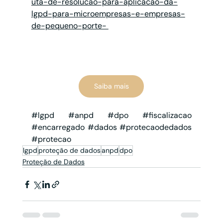
uta-de-resolucao-para-aplicacao-da-
lgpd-para-microempresas-e-empresas-
de-pequeno-porte- 
Saiba mais
#lgpd
#anpd
#dpo
#fiscalizacao
#encarregado
#dados
#protecaodedados
#protecao
lgpd
proteção de dados
anpd
dpo
Proteção de Dados