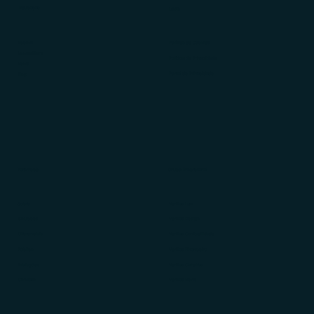
Educação
LGPD
Ebooks
Política de Cookies
Newsletters
Política de Privacidade
News
Portal de Privacidade
Blog
Para Você
Grupo Empresarial
Sobre
Veritas Law
Soluções
Veritas Design
Diferenciais
Veritas Contabilidade
Público
Veritas Financeiro
Avaliações
Veritas Carreiras
Contato
Veritas News