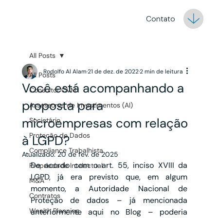
Contato
All Posts
Rodolfo Al Alam
21 de dez. de 2022
2 min de leitura
All Posts
Você está acompanhando a
Consultor CVM
proposta para
Assessores de Investimentos (AI)
microempresas com relação
Societário
Proteção de Dados
à LGPD?
Compliance Trabalhista
Atualizado:
20 de fev. de 2025
De acordo com o art. 55, inciso XVIII da 
Propriedade Intelectual
LGPD, já era previsto que, em algum 
M&A
momento, a Autoridade Nacional de 
Contratos
Proteção de dados – já mencionada 
Wealth Planning
anteriormente aqui no Blog – poderia 