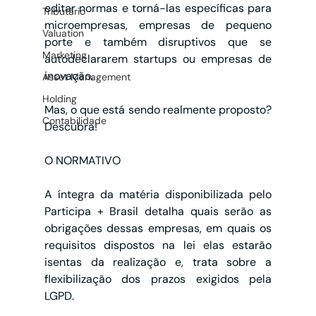
editar normas e torná-las específicas para 
Tributário
microempresas, empresas de pequeno 
Valuation
porte e também disruptivos que se 
Marketing
autodeclararem startups ou empresas de 
inovação.
Asset Management
Holding
Mas, o que está sendo realmente proposto? 
Contabilidade
Descubra! 
O NORMATIVO
A íntegra da matéria disponibilizada pelo 
Participa + Brasil detalha quais serão as 
obrigações dessas empresas, em quais os 
requisitos dispostos na lei elas estarão 
isentas da realização e, trata sobre a 
flexibilização dos prazos exigidos pela 
LGPD. 