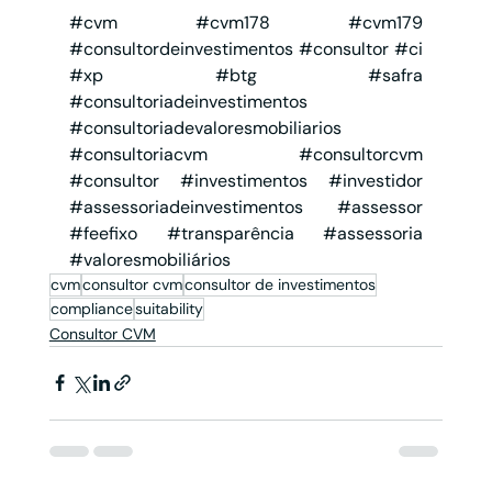
#cvm
#cvm178
#cvm179
#consultordeinvestimentos
#consultor
#ci
#xp
#btg
#safra
#consultoriadeinvestimentos
#consultoriadevaloresmobiliarios
#consultoriacvm
#consultorcvm
#consultor
#investimentos
#investidor
#assessoriadeinvestimentos
#assessor
#feefixo
#transparência
#assessoria
#valoresmobiliários
cvm
consultor cvm
consultor de investimentos
compliance
suitability
Consultor CVM