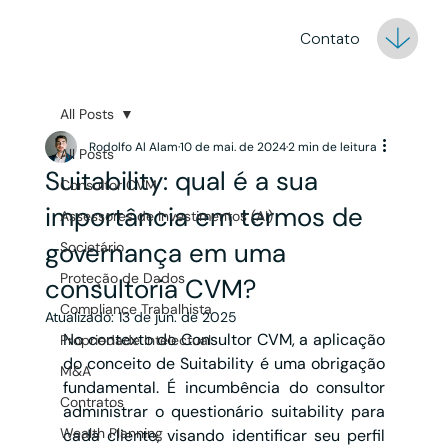
Contato
All Posts
Rodolfo Al Alam
10 de mai. de 2024
2 min de leitura
All Posts
Suitability: qual é a sua
Consultor CVM
importância em termos de
Assessores de Investimentos (AI)
governança em uma
Societário
Proteção de Dados
consultoria CVM?
Compliance Trabalhista
Atualizado:
13 de jun. de 2025
No contexto do Consultor CVM, a aplicação 
Propriedade Intelectual
do conceito de Suitability é uma obrigação 
M&A
fundamental. É incumbência do consultor 
Contratos
administrar o questionário suitability para 
Wealth Planning
cada cliente, visando identificar seu perfil 