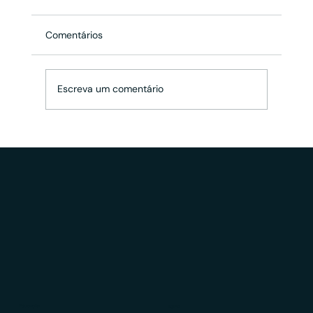
Comentários
Escreva um comentário
Consultor CVM: Pessoa Física ou
Jurídica? Quais as vantagens de
constituir uma PJ?
Educação
LGPD