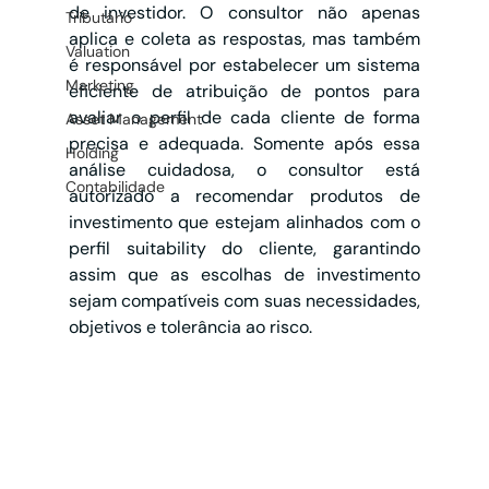
de investidor. O consultor não apenas 
Tributário
aplica e coleta as respostas, mas também 
Valuation
é responsável por estabelecer um sistema 
Marketing
eficiente de atribuição de pontos para 
avaliar o perfil de cada cliente de forma 
Asset Management
precisa e adequada. Somente após essa 
Holding
análise cuidadosa, o consultor está 
Contabilidade
autorizado a recomendar produtos de 
investimento que estejam alinhados com o 
perfil suitability do cliente, garantindo 
assim que as escolhas de investimento 
sejam compatíveis com suas necessidades, 
objetivos e tolerância ao risco.