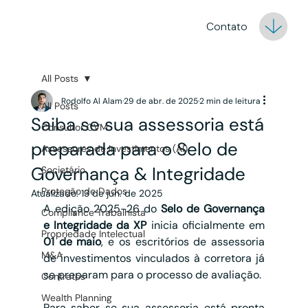
Contato
All Posts
Rodolfo Al Alam
29 de abr. de 2025
2 min de leitura
All Posts
Saiba se sua assessoria está
Consultor CVM
preparada para o Selo de
Assessores de Investimentos (AI)
Governança & Integridade
Societário
Proteção de Dados
Atualizado:
13 de jun. de 2025
A edição 2025-26 do 
Selo de Governança 
Compliance Trabalhista
e Integridade da XP
 inicia oficialmente em 
Propriedade Intelectual
01 de maio
, e os escritórios de assessoria 
M&A
de investimentos vinculados à corretora já 
se preparam para o processo de avaliação.
Contratos
Wealth Planning
Para saber se sua assessoria está pronta 