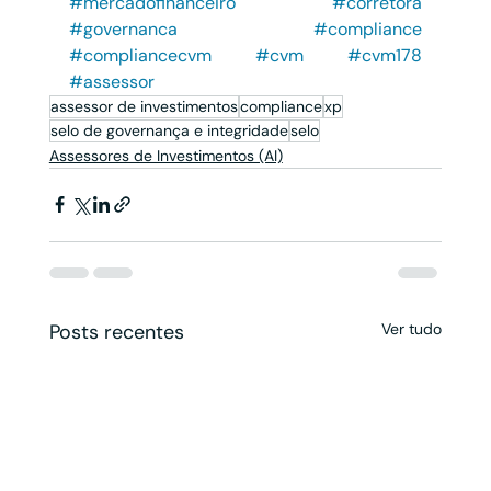
#mercadofinanceiro
#corretora
#governanca
#compliance
#compliancecvm
#cvm
#cvm178
#assessor
assessor de investimentos
compliance
xp
selo de governança e integridade
selo
Assessores de Investimentos (AI)
Posts recentes
Ver tudo