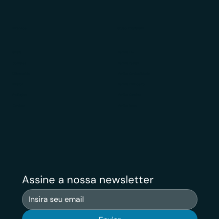
Para Você
Grupo Empresarial
Sobre
Veritas Law
Soluções
Veritas Design
Diferenciais
Veritas Contabilidade
Público
Veritas Financeiro
Avaliações
Veritas Carreiras
Contato
Veritas News
Assine a nossa newsletter