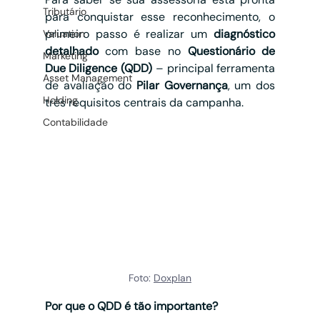
Tributário
para conquistar esse reconhecimento, o 
primeiro passo é realizar um 
diagnóstico 
Valuation
detalhado
 com base no 
Questionário de 
Marketing
Due Diligence (QDD)
 – principal ferramenta 
Asset Management
de avaliação do 
Pilar Governança
, um dos 
Holding
três requisitos centrais da campanha.
Contabilidade
Foto: 
Doxplan
Por que o QDD é tão importante?