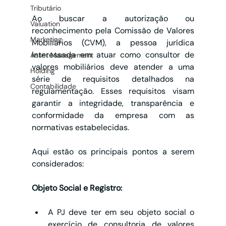
Tributário
Ao buscar a autorização ou 
Valuation
reconhecimento pela Comissão de Valores 
Marketing
Mobiliários (CVM), a pessoa jurídica 
interessada em atuar como consultor de 
Asset Management
valores mobiliários deve atender a uma 
Holding
série de requisitos detalhados na 
Contabilidade
regulamentação. Esses requisitos visam 
garantir a integridade, transparência e 
conformidade da empresa com as 
normativas estabelecidas. 
Aqui estão os principais pontos a serem 
considerados:
Objeto Social e Registro:
A PJ deve ter em seu objeto social o 
exercício de consultoria de valores 