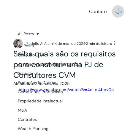
Contato
All Posts
Rodolfo Al Alam
14 de mar. de 2024
2 min de leitura
All Posts
Saiba quais são os requisitos
Consultor CVM
para constituir uma PJ de
Assessores de Investimentos (AI)
Consultores CVM
Societário
Proteção de Dados
Atualizado:
2 de out. de 2025
https://www.youtube.com/watch?v=4e-pi4bpvQs
Compliance Trabalhista
Propriedade Intelectual
M&A
Contratos
Wealth Planning