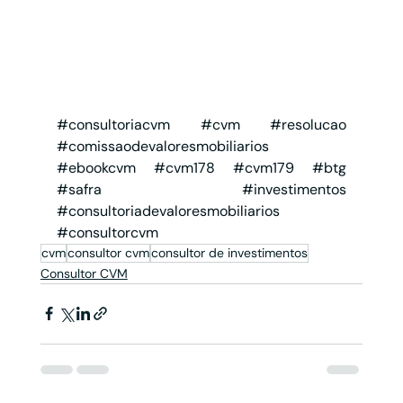
#consultoriacvm
#cvm
#resolucao
#comissaodevaloresmobiliarios
#ebookcvm
#cvm178
#cvm179
#btg
#safra
#investimentos
#consultoriadevaloresmobiliarios
#consultorcvm
cvm
consultor cvm
consultor de investimentos
Consultor CVM