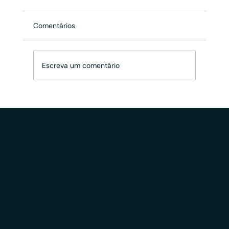
Comentários
Escreva um comentário
Por que o planejamento patrimonial se
tornou indispensável para investidores
modernos
Educação
LGPD