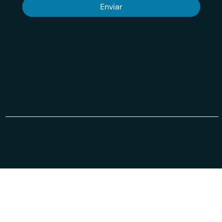
Enviar
© 2026 Veritas VSuit Todos os Direiros Reservados