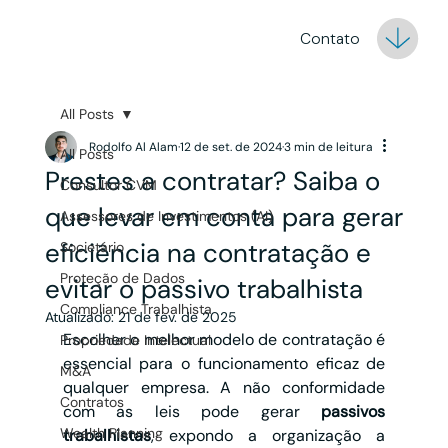
Contato
All Posts
Rodolfo Al Alam
12 de set. de 2024
3 min de leitura
All Posts
Prestes a contratar? Saiba o
Consultor CVM
que levar em conta para gerar
Assessores de Investimentos (AI)
eficiência na contratação e
Societário
Proteção de Dados
evitar o passivo trabalhista
Compliance Trabalhista
Atualizado:
21 de fev. de 2025
Escolher o melhor modelo de contratação é 
Propriedade Intelectual
essencial para o funcionamento eficaz de 
M&A
qualquer empresa. A não conformidade 
Contratos
com as leis pode gerar 
passivos 
Wealth Planning
trabalhistas
, expondo a organização a 