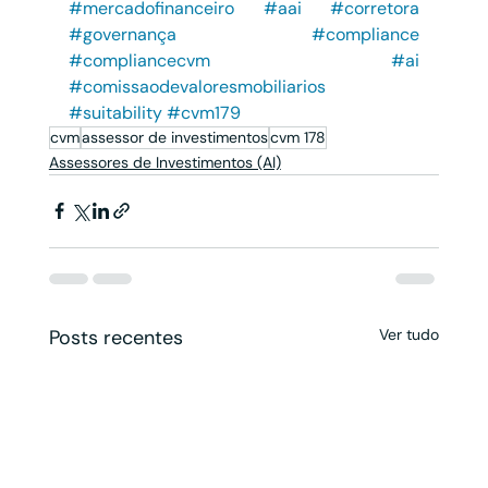
#mercadofinanceiro
#aai
#corretora
#governança
#compliance
#compliancecvm
#ai
#comissaodevaloresmobiliarios
#suitability
#cvm179
cvm
assessor de investimentos
cvm 178
Assessores de Investimentos (AI)
Posts recentes
Ver tudo