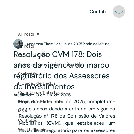
Contato
All Posts
Anderson Timm
1 de jun. de 2025
2 min de leitura
All Posts
Resolução CVM 178: Dois
Consultor CVM
anos da vigência do marco
Assessores de Investimentos (AI)
regulatório dos Assessores
Societário
Proteção de Dados
de Investimentos
Compliance Trabalhista
Atualizado:
13 de jun. de 2025
Hoje, dia 1º de junho de 2025, completam-
Propriedade Intelectual
se dois anos desde a entrada em vigor da 
M&A
Resolução nº 178 da Comissão de Valores 
Contratos
Mobiliários (CVM), que estabeleceu um 
Wealth Planning
novo marco regulatório para os assessores 