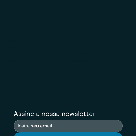
Para Você
Grupo Empresarial
Sobre
Veritas Law
Soluções
Veritas Design
Diferenciais
Veritas Contabilidade
Público
Veritas Financeiro
Avaliações
Veritas Carreiras
Contato
Veritas News
Assine a nossa newsletter