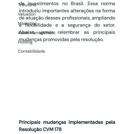
de investimentos no Brasil. Essa norma 
Tributário
introduziu importantes alterações na forma 
Valuation
de atuação desses profissionais, ampliando 
Marketing
a flexibilidade e a segurança do setor. 
Abaixo, vamos relembrar as principais 
Asset Management
mudanças promovidas pela resolução.
Holding
Contabilidade
Principais mudanças implementadas pela 
Resolução CVM 178