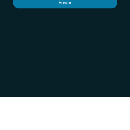
Enviar
© 2026 Veritas VSuit Todos os Direiros Reservados