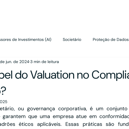
renciais
sores de Investimentos (AI)
Societário
Proteção de Dados
 de jun. de 2024
3 min de leitura
Contratos
Wealth Planning
Tributário
Valuation
pel do Valuation no Compl
o?
2025
etário, ou governança corporativa, é um conjunto 
 garantem que uma empresa atue em conformidade
drões éticos aplicáveis. Essas práticas são fund