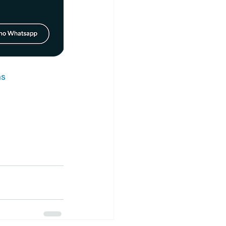
as
#negocios
s
#partnership