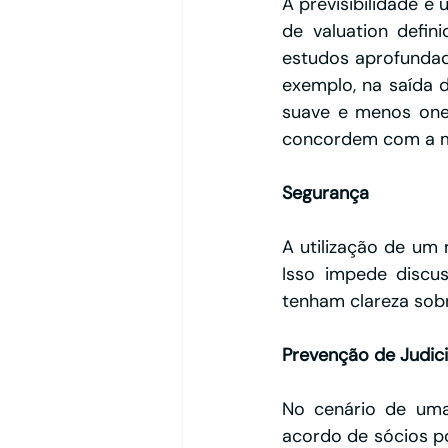
A previsibilidade é
de valuation defin
estudos aprofundad
exemplo, na saída 
suave e menos oner
concordem com a me
Segurança
A utilização de um 
Isso impede discus
tenham clareza sob
Prevenção de Judici
No cenário de uma
acordo de sócios po