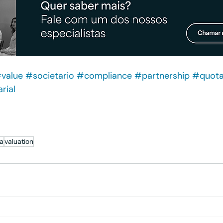
value
#societario
#compliance
#partnership
#quot
rial
xodecaixa
#compliancesocietário
#empresas
imentos
#consultorcvm
#ai
#cvm
#investimento
a
valuation