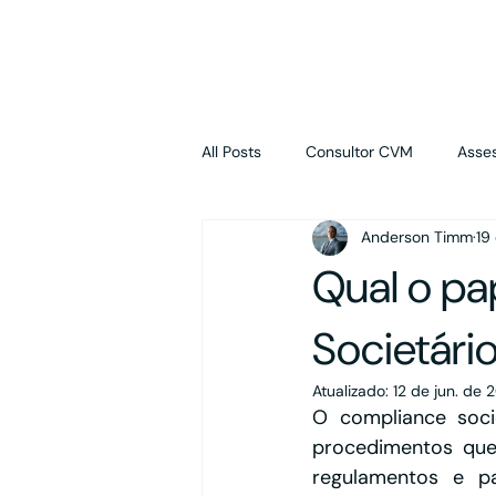
Início
Benefícios
Soluções
Avaliações
Dife
All Posts
Consultor CVM
Asses
Anderson Timm
19
Propriedade Intelectual
M&A
Qual o pa
Holding
Contabilidade
Societári
Atualizado:
12 de jun. de 
O compliance soci
procedimentos que
regulamentos e pa