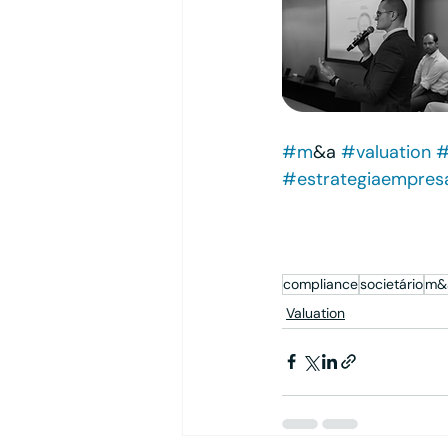
#m
&a 
#valuation
#
#estrategiaempresa
#valuation
#flu
#assessordeinvest
#equity
compliance
societário
m&
Valuation