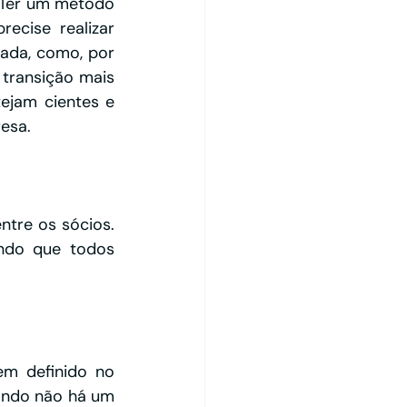
 Ter um método 
cise realizar 
da, como, por 
transição mais 
ejam cientes e 
esa.
tre os sócios. 
indo que todos 
m definido no 
ando não há um 