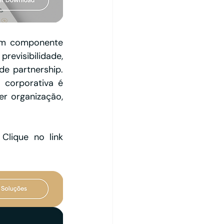
um componente 
evisibilidade, 
de partnership. 
corporativa é 
r organização, 
lique no link 