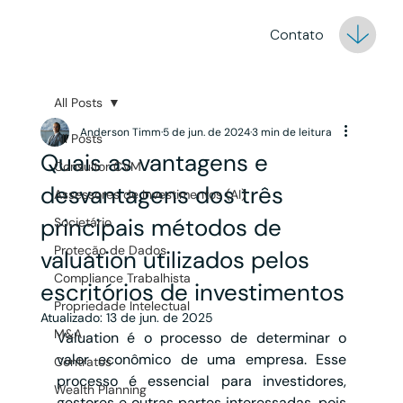
Contato
All Posts
Anderson Timm
5 de jun. de 2024
3 min de leitura
All Posts
Quais as vantagens e
Consultor CVM
desvantagens dos três
Assessores de Investimentos (AI)
principais métodos de
Societário
Proteção de Dados
valuation utilizados pelos
Compliance Trabalhista
escritórios de investimentos
Propriedade Intelectual
Atualizado:
13 de jun. de 2025
M&A
Valuation é o processo de determinar o 
valor econômico de uma empresa. Esse 
Contratos
processo é essencial para investidores, 
Wealth Planning
gestores e outras partes interessadas, pois 