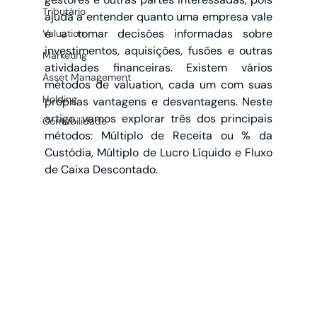
Tributário
ajuda a entender quanto uma empresa vale 
e a tomar decisões informadas sobre 
Valuation
investimentos, aquisições, fusões e outras 
Marketing
atividades financeiras. Existem vários 
Asset Management
métodos de valuation, cada um com suas 
Holding
próprias vantagens e desvantagens. Neste 
artigo, vamos explorar três dos principais 
Contabilidade
métodos: Múltiplo de Receita ou % da 
Custódia, Múltiplo de Lucro Líquido e Fluxo 
de Caixa Descontado.