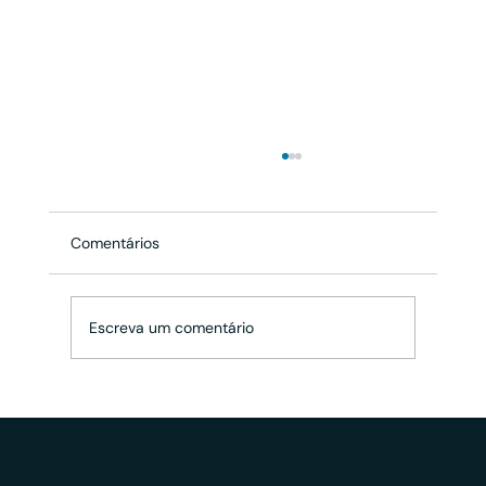
Comentários
Escreva um comentário
Atento aos riscos: novas resoluções da
CVM sobre AI's trazem novidades mas
também pontos de atenção