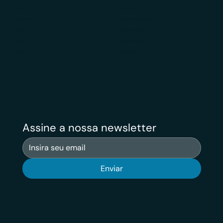
Soluções
Veritas Design
Diferenciais
Veritas Contabilidade
Público
Veritas Financeiro
Avaliações
Veritas Carreiras
Contato
Veritas News
Assine a nossa newsletter
Enviar