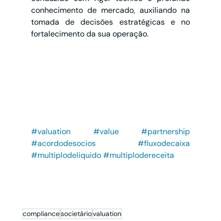
conhecimento de mercado, auxiliando na 
tomada de decisões estratégicas e no 
fortalecimento da sua operação.
#valuation
#value
#partnership
#acordodesocios
#fluxodecaixa
#multiplodeliquido
#multiplodereceita
##valuation 
#fluxodecaixa
#compliancesocietário
#empresas
#negocios
#assessordeinvestimentos
#consultorcvm
#ai
#cvm
#investimentos
compliance
societário
valuation