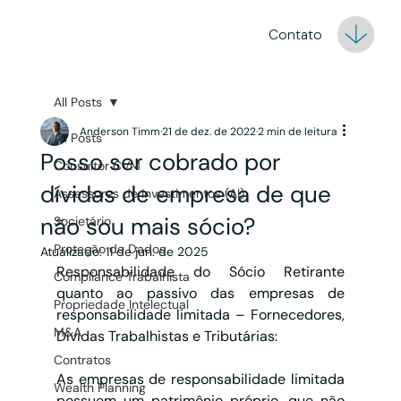
Contato
All Posts
Anderson Timm
21 de dez. de 2022
2 min de leitura
All Posts
Posso ser cobrado por
Consultor CVM
dívidas de empresa de que
Assessores de Investimentos (AI)
não sou mais sócio?
Societário
Proteção de Dados
Atualizado:
11 de jun. de 2025
Responsabilidade do Sócio Retirante 
Compliance Trabalhista
quanto ao passivo das empresas de 
Propriedade Intelectual
responsabilidade limitada – Fornecedores, 
M&A
Dívidas Trabalhistas e Tributárias:
Contratos
As empresas de responsabilidade limitada 
Wealth Planning
possuem um patrimônio próprio, que não 