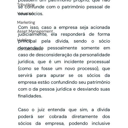
Tributário
se confunde com o patrimônio pessoal de 
seus sócios.
Valuation
Marketing
Com isso, caso a empresa seja acionada 
Asset Management
judicialmente, ela responderá de forma 
Holding
principal pela dívida, sendo o sócio 
demandado pessoalmente somente em 
Contabilidade
caso de desconsideração da personalidade 
jurídica, que é um incidente processual 
(como se fosse um novo processo), que 
servirá para apurar se os sócios da 
empresa estão confundindo seu patrimônio 
com o da pessoa jurídica e desviando suas 
finalidades.
Caso o juiz entenda que sim, a dívida 
poderá ser cobrada diretamente dos 
sócios da empresa, podendo inclusive 