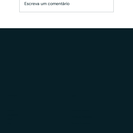
Escreva um comentário
JUROS ABUSIVOS: Como saber se minha
empresa está pagando aos bancos mais
do que deveria?
Educação
LGPD
Ebooks
Política de Cookies
Newsletters
Política de Privacidade
News
Portal de Privacidade
Blog