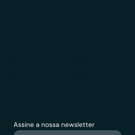
Para Você
Grupo Empresarial
Sobre
Veritas Law
Soluções
Veritas Design
Diferenciais
Veritas Contabilidade
Público
Veritas Financeiro
Avaliações
Veritas Carreiras
Contato
Veritas News
Assine a nossa newsletter