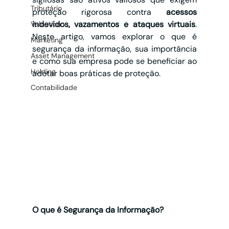
Tributário
proteção rigorosa contra 
acessos 
indevidos, vazamentos e ataques virtuais
. 
Valuation
Neste artigo, vamos explorar o que é 
Marketing
segurança da informação, sua importância 
Asset Management
e como sua empresa pode se beneficiar ao 
Holding
adotar boas práticas de proteção.
Contabilidade
O que é Segurança da Informação?