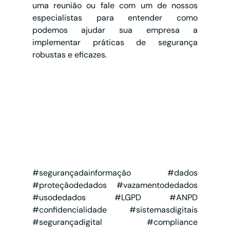
uma reunião ou fale com um de nossos 
especialistas para entender como 
podemos ajudar sua empresa a 
implementar práticas de segurança 
robustas e eficazes.
#segurançadainformação
#dados
#proteçãodedados
#vazamentodedados
#usodedados
#LGPD
#ANPD
#confidencialidade
#sistemasdigitais
#segurançadigital
#compliance