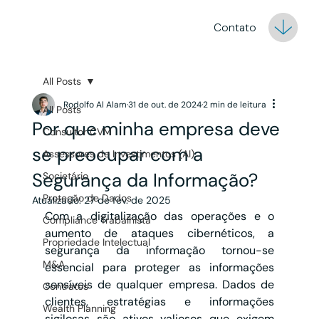
Contato
All Posts
Rodolfo Al Alam
31 de out. de 2024
2 min de leitura
All Posts
Por que minha empresa deve
Consultor CVM
se preocupar com a
Assessores de Investimentos (AI)
Segurança da Informação?
Societário
Proteção de Dados
Atualizado:
27 de fev. de 2025
Com a digitalização das operações e o 
Compliance Trabalhista
aumento de ataques cibernéticos, a 
Propriedade Intelectual
segurança da informação tornou-se 
M&A
essencial para proteger as informações 
sensíveis de qualquer empresa. Dados de 
Contratos
clientes, estratégias e informações 
Wealth Planning
sigilosas são ativos valiosos que exigem 