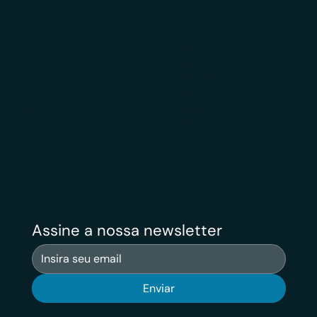
Para Você
Grupo Empresarial
Sobre
Veritas Law
Soluções
Veritas Design
Diferenciais
Veritas Contabilidade
Público
Veritas Financeiro
Avaliações
Veritas Carreiras
Contato
Veritas News
Assine a nossa newsletter
Enviar