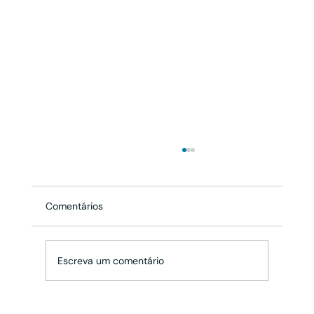
Comentários
Escreva um comentário
ANPD aplica sanções ao INSS por