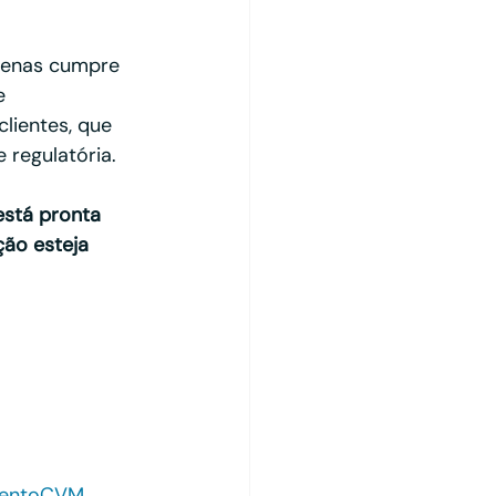
apenas cumpre 
e 
lientes, que 
regulatória.
está pronta 
ão esteja 
mentoCVM