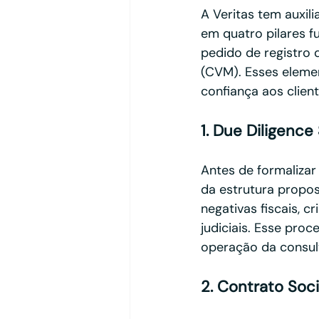
A Veritas tem auxi
em quatro pilares fu
pedido de registro
(CVM). Esses elem
confiança aos clien
1. Due Diligenc
Antes de formalizar 
da estrutura propost
negativas fiscais, c
judiciais. Esse pro
operação da consult
2. Contrato Soc