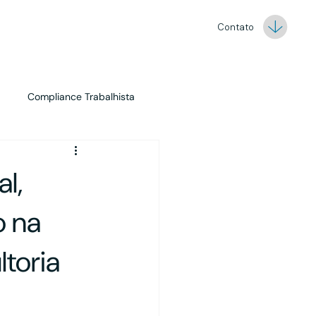
Contato
Compliance Trabalhista
Marketing
Asset Management
l,
o na
toria