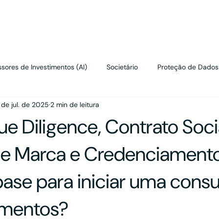
renciais
sores de Investimentos (AI)
Societário
Proteção de Dados
 de jul. de 2025
2 min de leitura
Contratos
Wealth Planning
Tributário
Valuation
e Diligence, Contrato Socia
de Marca e Credenciament
ase para iniciar uma consul
imentos?