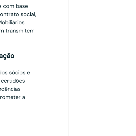
es com base 
ntrato social, 
biliários 
m transmitem 
dação
dos sócios e 
 certidões 
endências 
prometer a 