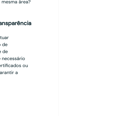
a mesma área? 
ansparência
tuar 
 de 
 de 
 necessário 
rtificados ou 
rantir a 