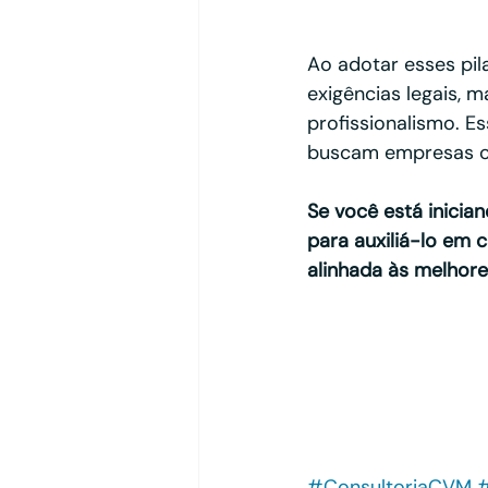
Ao adotar esses pil
exigências legais, 
profissionalismo. E
buscam empresas co
Se você está inicia
para auxiliá-lo em 
alinhada às melhor
#ConsultoriaCVM
#