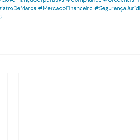
istroDeMarca
#MercadoFinanceiro
#SegurançaJuríd
a