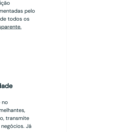
ição 
ementadas pelo 
de todos os 
sparente.
idade
 no 
melhantes, 
o, transmite 
negócios. Já 