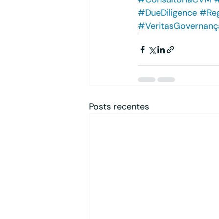
#DueDiligence
#Reg
#VeritasGovernanç
Posts recentes