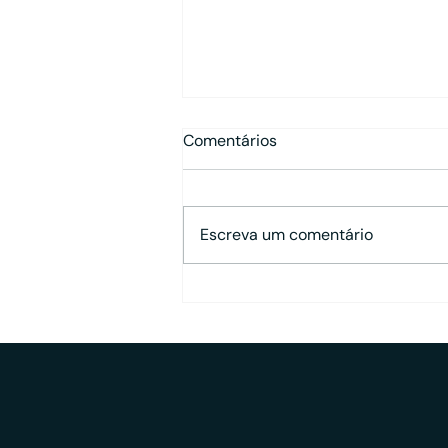
Comentários
Escreva um comentário
Diretor, analista e consultor:
quais funções podem ser
acumuladas em uma
consultoria CVM?