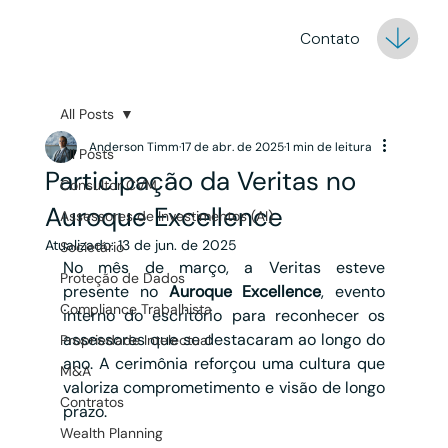
Contato
All Posts
Anderson Timm
17 de abr. de 2025
1 min de leitura
All Posts
Participação da Veritas no
Consultor CVM
Auroque Excellence
Assessores de Investimentos (AI)
Atualizado:
13 de jun. de 2025
Societário
No mês de março, a Veritas esteve 
Proteção de Dados
presente no 
Auroque Excellence
, evento 
Compliance Trabalhista
interno do escritório para reconhecer os 
assessores que se destacaram ao longo do 
Propriedade Intelectual
ano. A cerimônia reforçou uma cultura que 
M&A
valoriza comprometimento e visão de longo 
Contratos
prazo.
Wealth Planning