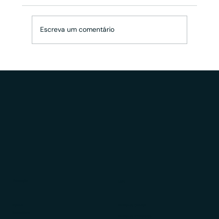
Escreva um comentário
Partnership para assessorias de
investimentos: como implementar?
Educação
LGPD
Ebooks
Política de Cookies
Newsletters
Política de Privacidade