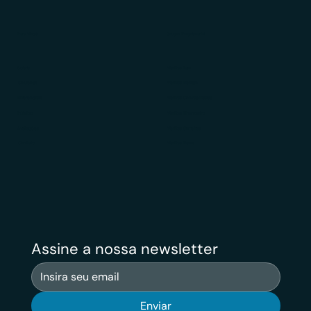
Para Você
Grupo Empresarial
Sobre
Veritas Law
Soluções
Veritas Design
Diferenciais
Veritas Contabilidade
Público
Veritas Financeiro
Avaliações
Veritas Carreiras
Contato
Veritas News
Assine a nossa newsletter
Enviar