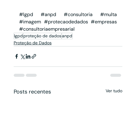
#lgpd
#anpd
#consultoria
#multa
#imagem
#protecaodedados
#empresas
#consultoriaempresarial
lgpd
proteção de dados
anpd
Proteção de Dados
Posts recentes
Ver tudo