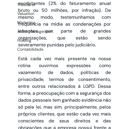
exorbitantes (2% do faturamento anual 
Tributário
bruto ou 50 milhões, por infração). De 
Valuation
mesmo modo, testemunhamos com 
Marketing
frequência na mídia as condenações por 
infrações por parte de grandes 
Asset Management
organizações, que estão sendo 
Holding
severamente punidas pelo judiciário.
Contabilidade
Está cada vez mais presente na nossa 
rotina ouvirmos expressões como 
vazamento de dados, políticas de 
privacidade, termos de consentimento, 
entre outros relacionados à LGPD. Dessa 
forma, a preocupação com a segurança dos 
dados pessoais tem ganhado evidência não 
só pela lei, mas sim, principalmente, pelos 
próprios clientes, que estão cada vez mais 
conscientes de seus direitos e das 
obrigações que a empresa possui frente a 