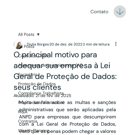
Contato
All Posts
Diulia Borges
20 de dez. de 2022
2 min de leitura
All Posts
O principal motivo para
Consultor CVM
adequar sua empresa à Lei
Assessores de Investimentos (AI)
Geral de Proteção de Dados:
Societário
Proteção de Dados
seus clientes
Compliance Trabalhista
Atualizado:
21 de fev. de 2025
Muito se fala sobre as multas e sanções 
Propriedade Intelectual
administrativas que serão aplicadas pela 
M&A
ANPD para empresas que descumprirem 
Contratos
com a Lei Geral de Proteção de Dados, 
Wealth Planning
visto que as penas podem chegar a valores 