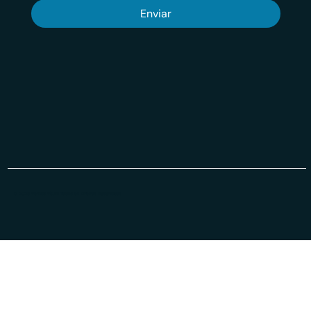
Enviar
© 2026 Veritas VSuit Todos os Direiros Reservados