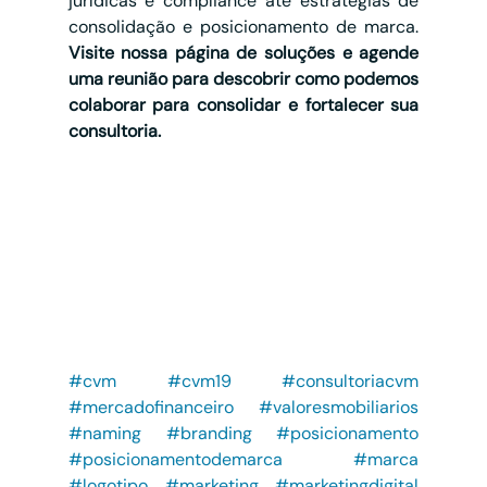
jurídicas e compliance até estratégias de 
consolidação e posicionamento de marca. 
Visite nossa página de soluções e agende 
uma reunião para descobrir como podemos 
colaborar para consolidar e fortalecer sua 
consultoria.
#cvm
#cvm19
#consultoriacvm
#mercadofinanceiro
#valoresmobiliarios
#naming
#branding
#posicionamento
#posicionamentodemarca
#marca
#logotipo
#marketing
#marketingdigital