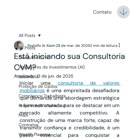
Contato
All Posts
Rodolfo Al Alam
28 de mar. de 2025
2 min de leitura
All Posts
Está iniciando sua Consultoria
Consultor CVM
CVM?
Assessores de Investimentos (AI)
Atualizado:
13 de jun. de 2025
Societário
Iniciar uma 
consultoria de valores 
Proteção de Dados
mobiliários
 é uma empreitada desafiadora 
Compliance Trabalhista
que demanda uma abordagem estratégica 
e bem estruturada para se destacar em um 
Propriedade Intelectual
mercado altamente competitivo. A 
M&A
construção de uma marca forte, capaz de 
Contratos
transmitir confiança e credibilidade, é um 
Wealth Planning
passo essencial para conquistar a 