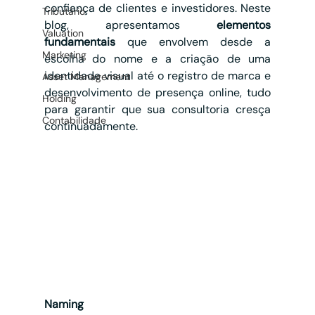
confiança de clientes e investidores. Neste 
Tributário
blog, apresentamos 
elementos 
Valuation
fundamentais
 que envolvem desde a 
Marketing
escolha do nome e a criação de uma 
identidade visual até o registro de marca e 
Asset Management
desenvolvimento de presença online, tudo 
Holding
para garantir que sua consultoria cresça 
Contabilidade
continuadamente.
Naming