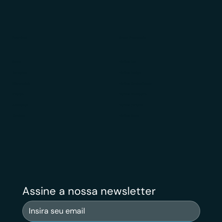
Para Você
Grupo Empresarial
Sobre
Veritas Law
Soluções
Veritas Design
Diferenciais
Veritas Contabilidade
Público
Veritas Financeiro
Avaliações
Veritas Carreiras
Contato
Veritas News
Assine a nossa newsletter