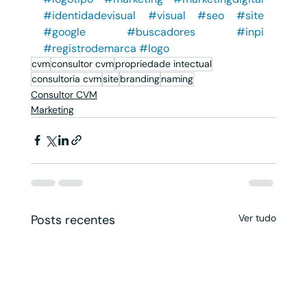
#identidadevisual
#visual
#seo
#site
#google
#buscadores
#inpi
#registrodemarca
#logo
cvm
consultor cvm
propriedade intectual
consultoria cvm
site
branding
naming
Consultor CVM
Marketing
Posts recentes
Ver tudo