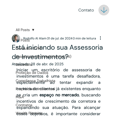
Contato
All Posts
Rodolfo Al Alam
31 de jul. de 2024
3 min de leitura
All Posts
Está iniciando sua Assessoria
Consultor CVM
de Investimentos?
Assessores de Investimentos (AI)
Atualizado:
28 de abr. de 2025
Societário
Iniciar um escritório de assessoria de 
Proteção de Dados
investimentos é uma tarefa desafiadora, 
Compliance Trabalhista
especialmente ao tentar expandir a 
carteira de clientes já existentes enquanto 
Propriedade Intelectual
se cria um 
espaço no mercado
, buscando 
M&A
incentivos de crescimento da corretora e 
Contratos
expandindo sua atuação. Para alcançar 
Wealth Planning
esses objetivos, é importante considerar 