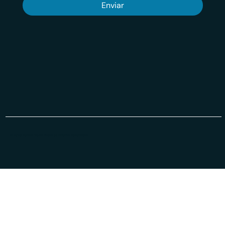
Enviar
© 2026 Veritas VSuit Todos os Direiros Reservados