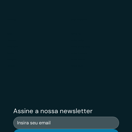
Para Você
Grupo Empresarial
Sobre
Veritas Law
Soluções
Veritas Design
Diferenciais
Veritas Contabilidade
Público
Veritas Financeiro
Avaliações
Veritas Carreiras
Contato
Veritas News
Assine a nossa newsletter