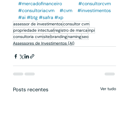
#mercadofinanceiro
#consultorcvm
#consultoriacvm
#cvm
#investimentos
#ai
#btg
#safra
#xp
assessor de investimentos
consultor cvm
propriedade intectual
registro de marca
inpi
consultoria cvm
site
branding
naming
seo
Assessores de Investimentos (AI)
Posts recentes
Ver tudo