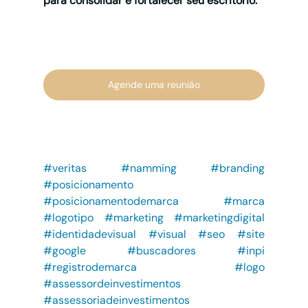
para consolidar e fortalecer seu escritório.
Agende uma reunião
#veritas
#namming
#branding
#posicionamento
#posicionamentodemarca
#marca
#logotipo
#marketing
#marketingdigital
#identidadevisual
#visual
#seo
#site
#google
#buscadores
#inpi
#registrodemarca
#logo
#assessordeinvestimentos
#assessoriadeinvestimentos