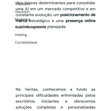
dois fatores determinantes para consolidar 
Tributário
uma AI em um mercado competitivo e em 
Valuation
constante evolução: um 
posicionamento de 
Marketing
marca 
estratégico e uma 
presença online 
cuidadosamente planejada.
Asset Management
Holding
Contabilidade
Na Veritas, conhecemos a fundo as 
principais dificuldades enfrentadas pelos 
escritórios iniciantes e oferecemos 
soluções completas e personalizadas 