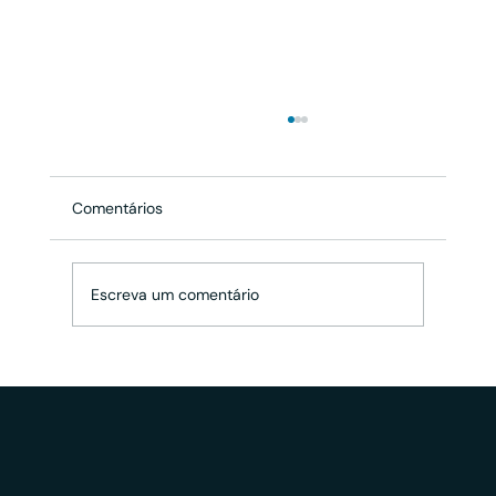
Comentários
Escreva um comentário
XP Investimentos inicia em 01 de Maio a
campanha do Selo de Governança e
Integridade 2025-26