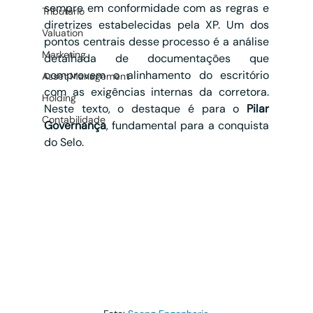
sempre em conformidade com as regras e 
Tributário
diretrizes estabelecidas pela XP. Um dos 
Valuation
pontos centrais desse processo é a análise 
Marketing
detalhada de documentações que 
comprovem o alinhamento do escritório 
Asset Management
com as exigências internas da corretora. 
Holding
Neste texto, o destaque é para o 
Pilar 
Contabilidade
Governança
, fundamental para a conquista 
do Selo.