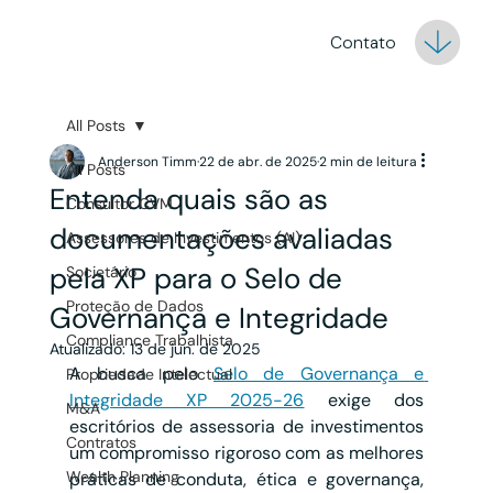
Contato
All Posts
Anderson Timm
22 de abr. de 2025
2 min de leitura
All Posts
Entenda quais são as
Consultor CVM
documentações avaliadas
Assessores de Investimentos (AI)
pela XP para o Selo de
Societário
Proteção de Dados
Governança e Integridade
Compliance Trabalhista
Atualizado:
13 de jun. de 2025
A busca pelo 
Selo de Governança e 
Propriedade Intelectual
Integridade XP 2025-26
 exige dos 
M&A
escritórios de assessoria de investimentos 
Contratos
um compromisso rigoroso com as melhores 
Wealth Planning
práticas de conduta, ética e governança, 