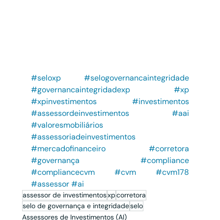
#seloxp
#selogovernancaintegridade
#governancaintegridadexp
#xp
#xpinvestimentos
#investimentos
#assessordeinvestimentos
#aai
#valoresmobiliários
#assessoriadeinvestimentos
#mercadofinanceiro
#corretora
#governança
#compliance
#compliancecvm
#cvm
#cvm178
#assessor
#ai
assessor de investimentos
xp
corretora
selo de governança e integridade
selo
Assessores de Investimentos (AI)